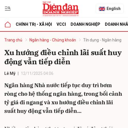
English
CHÍNH TRỊ - XÃ HỘI
VCCI
DOANH NGHIỆP
DOANH NH
bình luận
Trang chủ
Ngân hàng - Chứng khoán
Tín dụng - Ngân hàng
Xu hướng điều chỉnh lãi suất huy
động vẫn tiếp diễn
Lê Mỹ
12/11/2025 04:06
Ngân hàng Nhà nước tiếp tục duy trì bơm
ròng cho hệ thống ngân hàng, trong bối cảnh
Hủy
G
tỷ giá đi ngang và xu hướng điều chỉnh lãi
suất huy động vẫn tiếp diễn...