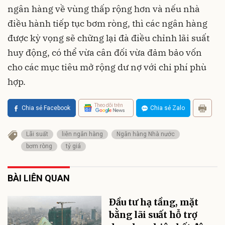
ngân hàng về vùng thấp rộng hơn và nếu nhà
điều hành tiếp tục bơm ròng, thì các ngân hàng
được kỳ vọng sẽ chững lại đà điều chỉnh lãi suất
huy động, có thể vừa cân đối vừa đảm bảo vốn
cho các mục tiêu mở rộng dư nợ với chi phí phù
hợp.
Theo dõi trên
Chia sẻ Facebook
Chia sẻ Zalo
Lãi suất
liên ngân hàng
Ngân hàng Nhà nước
bơm ròng
tỷ giá
BÀI LIÊN QUAN
Đầu tư hạ tầng, mặt
bằng lãi suất hỗ trợ