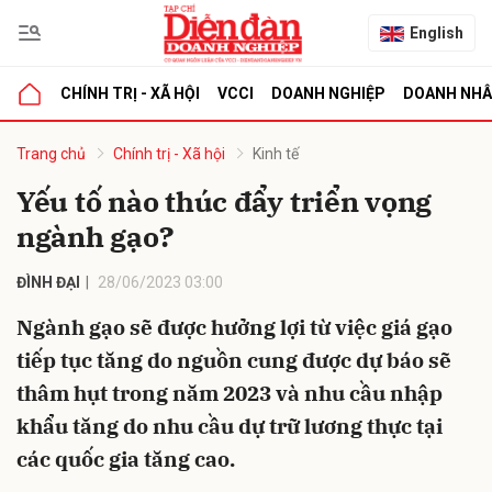
English
CHÍNH TRỊ - XÃ HỘI
VCCI
DOANH NGHIỆP
DOANH NH
bình luận
Trang chủ
Chính trị - Xã hội
Kinh tế
Yếu tố nào thúc đẩy triển vọng
ngành gạo?
ĐÌNH ĐẠI
28/06/2023 03:00
Ngành gạo sẽ được hưởng lợi từ việc giá gạo
tiếp tục tăng do nguồn cung được dự báo sẽ
Hủy
G
thâm hụt trong năm 2023 và nhu cầu nhập
khẩu tăng do nhu cầu dự trữ lương thực tại
các quốc gia tăng cao.