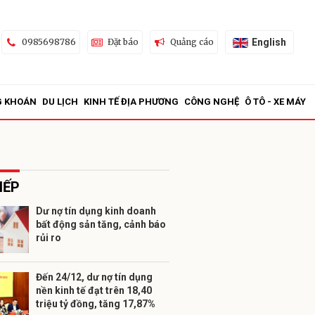
English
0985698786
Đặt báo
Quảng cáo
G KHOÁN
DU LỊCH
KINH TẾ ĐỊA PHƯƠNG
CÔNG NGHỆ
Ô TÔ - XE MÁY
IẾP
Dư nợ tín dụng kinh doanh
bất động sản tăng, cảnh báo
ửi
rủi ro
Đến 24/12, dư nợ tín dụng
nền kinh tế đạt trên 18,40
triệu tỷ đồng, tăng 17,87%