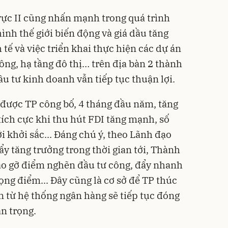
c II cũng nhấn mạnh trong quá trình
hình thế giới biến động và giá dầu tăng
tế và việc triển khai thực hiện các dự án
hông, hạ tầng đô thị… trên địa bàn 2 thành
u tư kinh doanh vẫn tiếp tục thuận lợi.
 được TP công bố, 4 tháng đầu năm, tăng
 tích cực khi thu hút FDI tăng mạnh, số
 khởi sắc... Đáng chú ý, theo Lãnh đạo
y tăng trưởng trong thời gian tới, Thành
áo gỡ điểm nghẽn đầu tư công, đẩy nhanh
rọng điểm... Đây cũng là cơ sở để TP thúc
n từ hệ thống ngân hàng sẽ tiếp tục đóng
an trọng.