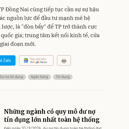
P Đồng Nai cũng tiếp tục cần sự sự hậu
các nguồn lực để đầu tư mạnh mẽ hệ
 lược, là "đòn bẩy" để TP trở thành cực
quốc gia; trung tâm kết nối kinh tế, cửa
 giai đoạn mới.
Theo dõi trên
ẻ Zalo
Dư nợ tín dụng
Ngân hàng
Tín dụng
Những ngành có quy mô dư nợ
tín dụng lớn nhất toàn hệ thống
Đến ngày 31/3/2026, dư nợ tín dụng toàn hệ thống đạt