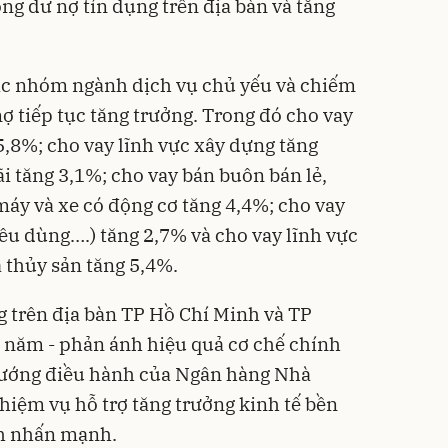
ng dư nợ tín dụng trên địa bàn và tăng
ác nhóm ngành dịch vụ chủ yếu và chiếm
nợ tiếp tục tăng trưởng. Trong đó cho vay
5,8%; cho vay lĩnh vực xây dựng tăng
ãi tăng 3,1%; cho vay bán buôn bán lẻ,
 máy và xe có động cơ tăng 4,4%; cho vay
iêu dùng….) tăng 2,7% và cho vay lĩnh vực
 thủy sản tăng 5,4%.
g trên địa bàn TP Hồ Chí Minh và TP
 năm - phản ánh hiệu quả cơ chế chính
hướng điều hành của Ngân hàng Nhà
hiệm vụ hỗ trợ tăng trưởng kinh tế bền
h nhấn mạnh.