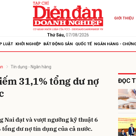
GIỚI THIỆU
bình luận
Thứ Sáu,
07/08/2026
P LUẬT
KHỞI NGHIỆP
BẤT ĐỘNG SẢN
QUỐC TẾ
NGÂN HÀNG - CHỨN
án
Tín dụng - Ngân hàng
iếm 31,1% tổng dư nợ
ĐỌC T
c
Hủy
G
 Nai đạt và vượt ngưỡng kỹ thuật 6
 tổng dư nợ tín dụng của cả nước.