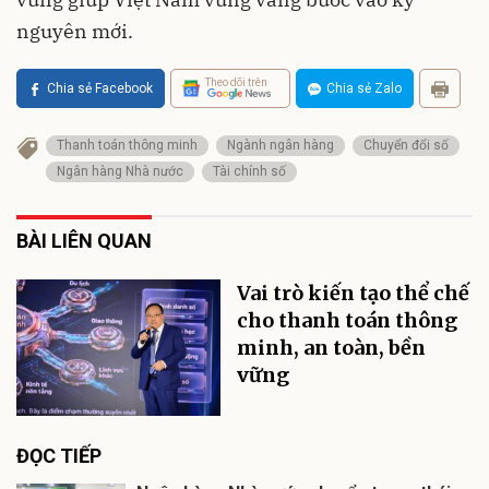
nguyên mới.
Theo dõi trên
Chia sẻ Facebook
Chia sẻ Zalo
Thanh toán thông minh
Ngành ngân hàng
Chuyển đổi số
Ngân hàng Nhà nước
Tài chính số
BÀI LIÊN QUAN
Vai trò kiến tạo thể chế
cho thanh toán thông
minh, an toàn, bền
vững
ĐỌC TIẾP