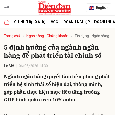
English
CHÍNH TRỊ - XÃ HỘI
VCCI
DOANH NGHIỆP
DOANH NH
bình luận
Trang chủ
Ngân hàng - Chứng khoán
Tín dụng - Ngân hàng
5 định hướng của ngành ngân
hàng để phát triển tài chính số
Lê Mỹ
06/06/2026 14:30
Ngành ngân hàng quyết tâm tiên phong phát
triển hệ sinh thái số hiện đại, thông minh,
Hủy
G
góp phần thực hiện mục tiêu tăng trưởng
GDP bình quân trên 10%/năm.