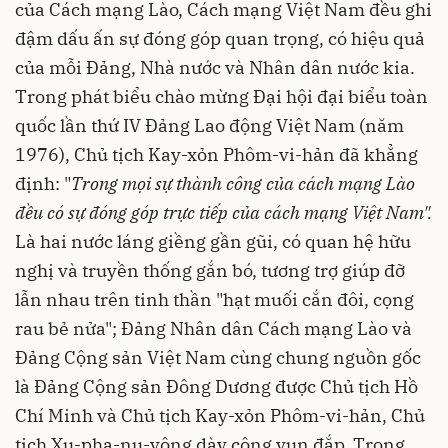
của Cách mạng Lào, Cách mạng Việt Nam đều ghi
đậm dấu ấn sự đóng góp quan trọng, có hiệu quả
của mỗi Đảng, Nhà nước và Nhân dân nước kia.
Trong phát biểu chào mừng Đại hội đại biểu toàn
quốc lần thứ IV Đảng Lao động Việt Nam (năm
1976), Chủ tịch Kay-xỏn Phôm-vi-hản đã khẳng
định: "
Trong mọi sự thành công của cách mạng Lào
đều có sự đóng góp trực tiếp của cách mạng Việt Nam".
Là hai nước láng giềng gần gũi, có quan hệ hữu
nghị và truyền thống gắn bó, tương trợ giúp đỡ
lẫn nhau trên tinh thần "hạt muối cắn đôi, cọng
rau bẻ nửa"; Đảng Nhân dân Cách mạng Lào và
Đảng Cộng sản Việt Nam cùng chung nguồn gốc
là Đảng Cộng sản Đông Dương được Chủ tịch Hồ
Chí Minh và Chủ tịch Kay-xỏn Phôm-vi-hản, Chủ
tịch Xu-pha-nu-vông dày công vun đắp. Trong