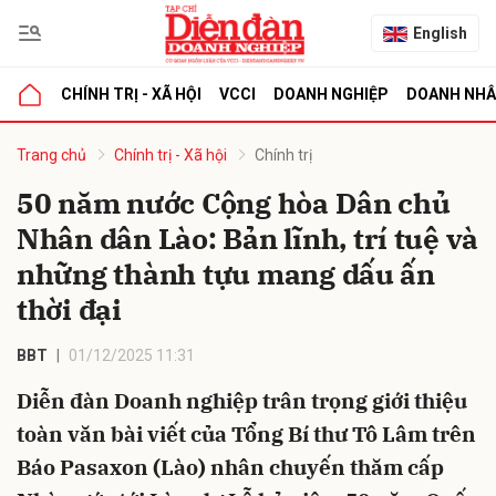
English
CHÍNH TRỊ - XÃ HỘI
VCCI
DOANH NGHIỆP
DOANH NH
bình luận
Trang chủ
Chính trị - Xã hội
Chính trị
50 năm nước Cộng hòa Dân chủ
Nhân dân Lào: Bản lĩnh, trí tuệ và
những thành tựu mang dấu ấn
thời đại
BBT
01/12/2025 11:31
Hủy
G
Diễn đàn Doanh nghiệp trân trọng giới thiệu
toàn văn bài viết của Tổng Bí thư Tô Lâm trên
Báo Pasaxon (Lào) nhân chuyến thăm cấp