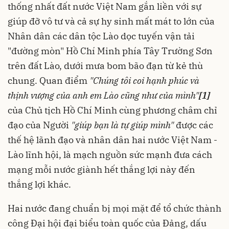
thống nhất đất nước Việt Nam gắn liền với sự
giúp đỡ vô tư và cả sự hy sinh mất mát to lớn của
Nhân dân các dân tộc Lào dọc tuyến vận tải
"đường mòn" Hồ Chí Minh phía Tây Trường Sơn
trên đất Lào, dưới mưa bom bão đạn từ kẻ thù
chung. Quan điểm
"Chúng tôi coi hạnh phúc và
thịnh vượng của anh em Lào cũng như của mình"
[1]
của Chủ tịch Hồ Chí Minh cùng phương châm chỉ
đạo của Người
"giúp bạn là tự giúp mình"
được các
thế hệ lãnh đạo và nhân dân hai nước Việt Nam -
Lào lĩnh hội, là mạch nguồn sức mạnh đưa cách
mạng mỗi nước giành hết thắng lợi này đến
thắng lợi khác.
Hai nước đang chuẩn bị mọi mặt để tổ chức thành
công Đại hội đại biểu toàn quốc của Đảng, dấu