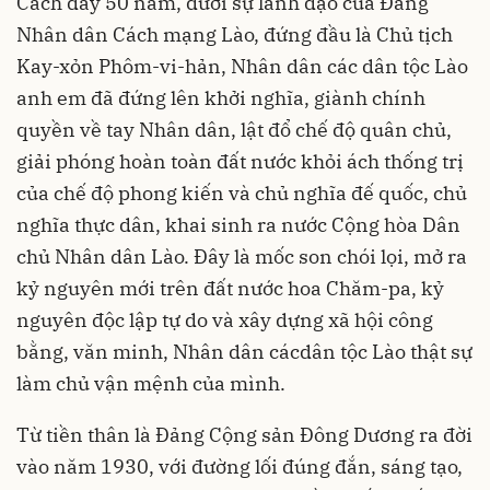
Cách đây 50 năm, dưới sự lãnh đạo của Đảng
Nhân dân Cách mạng Lào, đứng đầu là Chủ tịch
Kay-xỏn Phôm-vi-hản, Nhân dân các dân tộc Lào
anh em đã đứng lên khởi nghĩa, giành chính
quyền về tay Nhân dân, lật đổ chế độ quân chủ,
giải phóng hoàn toàn đất nước khỏi ách thống trị
của chế độ phong kiến và chủ nghĩa đế quốc, chủ
nghĩa thực dân, khai sinh ra nước Cộng hòa Dân
chủ Nhân dân Lào. Ðây là mốc son chói lọi, mở ra
kỷ nguyên mới trên đất nước hoa Chăm-pa, kỷ
nguyên độc lập tự do và xây dựng xã hội công
bằng, văn minh, Nhân dân cácdân tộc Lào thật sự
làm chủ vận mệnh của mình.
Từ tiền thân là Đảng Cộng sản Đông Dương ra đời
vào năm 1930, với đường lối đúng đắn, sáng tạo,