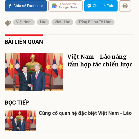
Theo dõi trên
Chia sẻ Facebook
Chia sẻ Zalo
Việt Nam
Lào
Việt - Lào
Tổng Bí thư Tô Lâm
BÀI LIÊN QUAN
Việt Nam - Lào nâng
tầm hợp tác chiến lược
ĐỌC TIẾP
Củng cố quan hệ đặc biệt Việt Nam - Lào