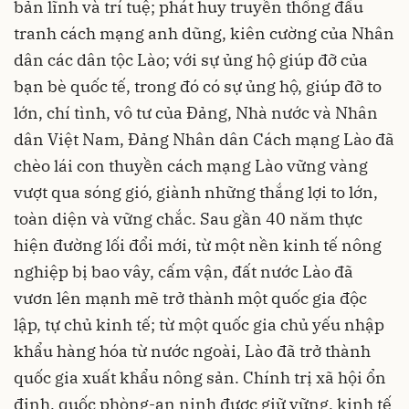
bản lĩnh và trí tuệ; phát huy truyền thống đấu
tranh cách mạng anh dũng, kiên cường của Nhân
dân các dân tộc Lào; với sự ủng hộ giúp đỡ của
bạn bè quốc tế, trong đó có sự ủng hộ, giúp đỡ to
lớn, chí tình, vô tư của Đảng, Nhà nước và Nhân
dân Việt Nam, Đảng Nhân dân Cách mạng Lào đã
chèo lái con thuyền cách mạng Lào vững vàng
vượt qua sóng gió, giành những thắng lợi to lớn,
toàn diện và vững chắc. Sau gần 40 năm thực
hiện đường lối đổi mới, từ một nền kinh tế nông
nghiệp bị bao vây, cấm vận, đất nước Lào đã
vươn lên mạnh mẽ trở thành một quốc gia độc
lập, tự chủ kinh tế; từ một quốc gia chủ yếu nhập
khẩu hàng hóa từ nước ngoài, Lào đã trở thành
quốc gia xuất khẩu nông sản. Chính trị xã hội ổn
định, quốc phòng-an ninh được giữ vững, kinh tế