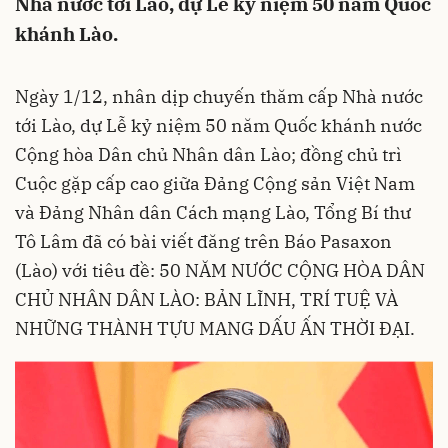
Nhà nước tới Lào, dự Lễ kỷ niệm 50 năm Quốc
khánh Lào.
Ngày 1/12, nhân dịp chuyến thăm cấp Nhà nước
tới Lào, dự Lễ kỷ niệm 50 năm Quốc khánh nước
Cộng hòa Dân chủ Nhân dân Lào; đồng chủ trì
Cuộc gặp cấp cao giữa Đảng Cộng sản Việt Nam
và Đảng Nhân dân Cách mạng Lào, Tổng Bí thư
Tô Lâm đã có bài viết đăng trên Báo Pasaxon
(Lào) với tiêu đề: 50 NĂM NƯỚC CỘNG HÒA DÂN
CHỦ NHÂN DÂN LÀO: BẢN LĨNH, TRÍ TUỆ VÀ
NHỮNG THÀNH TỰU MANG DẤU ẤN THỜI ĐẠI.