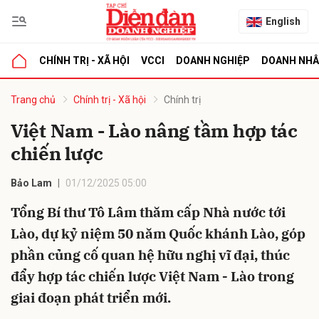
English
CHÍNH TRỊ - XÃ HỘI
VCCI
DOANH NGHIỆP
DOANH NH
bình luận
Trang chủ
Chính trị - Xã hội
Chính trị
Việt Nam - Lào nâng tầm hợp tác
chiến lược
Bảo Lam
01/12/2025 05:00
Tổng Bí thư Tô Lâm thăm cấp Nhà nước tới
Lào, dự kỷ niệm 50 năm Quốc khánh Lào, góp
Hủy
G
phần củng cố quan hệ hữu nghị vĩ đại, thúc
đẩy hợp tác chiến lược Việt Nam - Lào trong
giai đoạn phát triển mới.