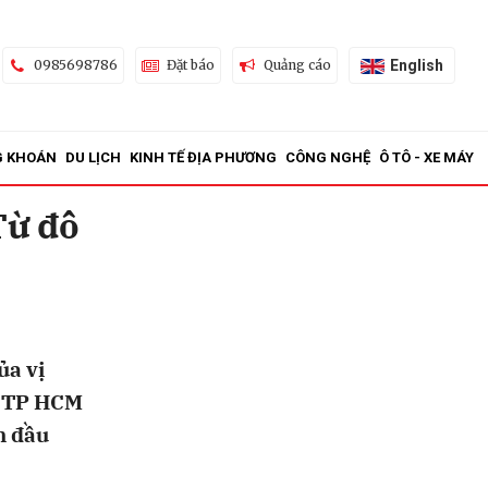
English
0985698786
Đặt báo
Quảng cáo
G KHOÁN
DU LỊCH
KINH TẾ ĐỊA PHƯƠNG
CÔNG NGHỆ
Ô TÔ - XE MÁY
Từ đô
ửi
ủa vị
i, TP HCM
h đầu