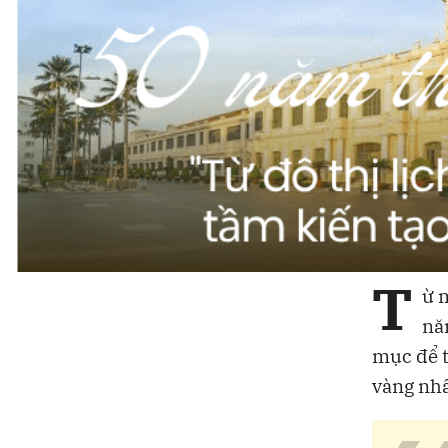
T
ừ 
nă
mục để t
vàng nhấ