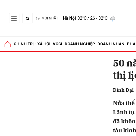
Hà Nội
32°C
/ 26 - 32°C
MỚI NHẤT
Gửi 
CHÍNH TRỊ - XÃ HỘI
VCCI
DOANH NGHIỆP
DOANH NHÂN
PHÁ
50 n
thị l
Đình Đại
Nửa thế 
Lãnh tụ 
đã khôn
tàu kinh