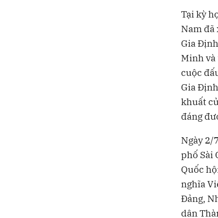
Tại kỳ h
Nam đã x
Gia Định
Minh và 
cuộc đấu
Gia Định
khuất củ
đáng đượ
Ngày 2/7
phố Sài 
Quốc hội
nghĩa Vi
Đảng, N
dân Thà