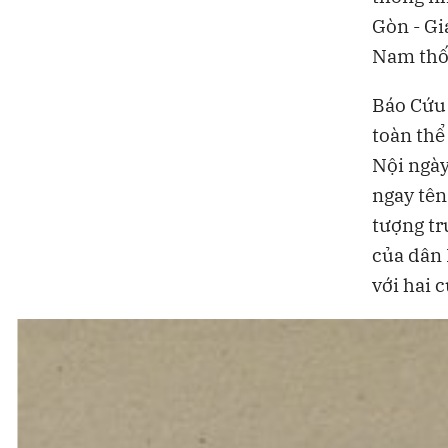
Gòn - Gi
Nam thố
Báo Cứu 
toàn thể
Nội ngày
ngay tên
tượng tr
của dân 
với hai 