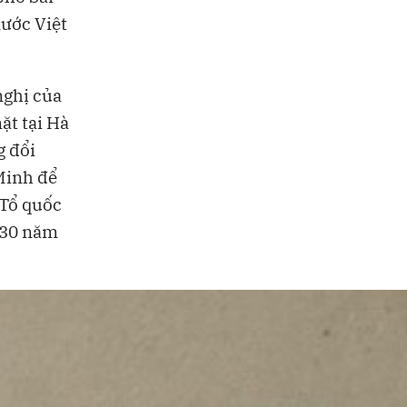
nước Việt
nghị của
ặt tại Hà
g đổi
Minh để
 Tổ quốc
a 30 năm