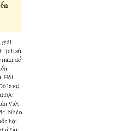
đến
 giải
 lịch sử
0 năm để
đến
), Hội
Đó là sự
 được
dân Việt
 đó, Nhân
uốc hội
phố Sài