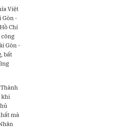
ĩa Việt
 Gòn -
 Hồ Chí
g công
ài Gòn -
, bất
xứng
n Thành
 khi
Chủ
nhất mà
 Nhân