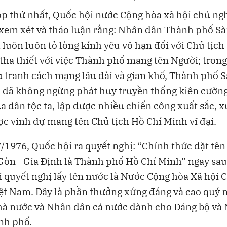
ọp thứ nhất, Quốc hội nước Cộng hòa xã hội chủ ngh
em xét và thảo luận rằng: Nhân dân Thành phố Sài
 luôn luôn tỏ lòng kính yêu vô hạn đối với Chủ tịch
tha thiết với việc Thành phố mang tên Người; tron
 tranh cách mạng lâu dài và gian khổ, Thành phố S
 đã không ngừng phát huy truyền thống kiên cường
a dân tộc ta, lập được nhiều chiến công xuất sắc, 
c vinh dự mang tên Chủ tịch Hồ Chí Minh vĩ đại.
/1976, Quốc hội ra quyết nghị: “Chính thức đặt tê
Gòn - Gia Định là Thành phố Hồ Chí Minh” ngay sau
 quyết nghị lấy tên nước là Nước Cộng hòa Xã hội 
ệt Nam. Đây là phần thưởng xứng đáng và cao quý 
hà nước và Nhân dân cả nước dành cho Đảng bộ và
nh phố.