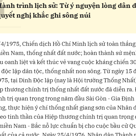
“
Hành trình lịch sử: Từ ý nguyện lòng dân 
quyết nghị khắc ghi sông núi
4/1975, Chiến dịch Hồ Chí Minh lịch sử toàn thắng,
ền Nam, thống nhất đất nước; hoàn thành sứ mệnh
u oanh liệt và kết thúc vẻ vang cuộc kháng chiến 3
i độc lập dân tộc, thống nhất non sông. Từ ngày 15 
75, tại Dinh Độc lập (nay là Hội trường Thống Nhất
p thương chính trị thống nhất đất nước đã diễn ra. 
nh trị quan trọng trong năm đầu Sài Gòn - Gia Định
ng, thực hiện ý chí thống nhất giang sơn của Nhân 
o tinh thần của Hiệp thương chính trị quan trọng
miền Nam - Bắc nỗ lực chuẩn bị cho cuộc bầu cử Q
ất của cả nước. Ngày 25/4/1976, Nhân dân Thành 