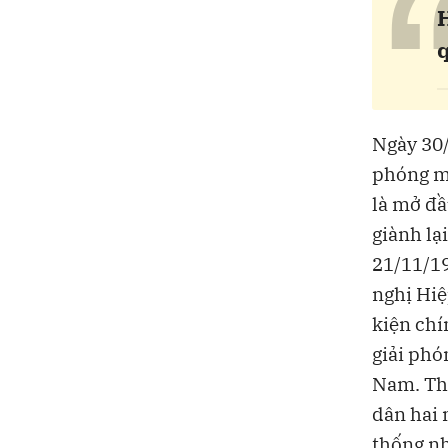
Ngày 30/
phóng mi
là mở đầ
giành lạ
21/11/19
nghị Hiệ
kiện chí
giải phó
Nam. The
dân hai 
thống nh