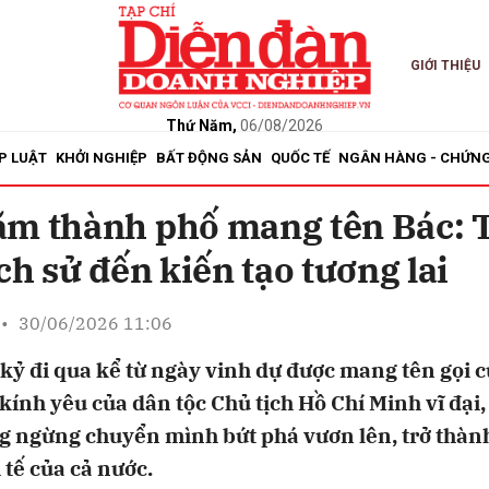
GIỚI THIỆU
bình luận
Thứ Năm,
06/08/2026
P LUẬT
KHỞI NGHIỆP
BẤT ĐỘNG SẢN
QUỐC TẾ
NGÂN HÀNG - CHỨN
ăm thành phố mang tên Bác: 
ịch sử đến kiến tạo tương lai
•
30/06/2026 11:06
Hủy
G
kỷ đi qua kể từ ngày vinh dự được mang tên gọi c
kính yêu của dân tộc Chủ tịch Hồ Chí Minh vĩ đạ
g ngừng chuyển mình bứt phá vươn lên, trở thàn
 tế của cả nước.