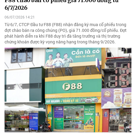
F88 chào bán cổ phiếu giá 71.000 đồng từ
6/7/2026
06/07/2026 14:21
Từ 6/7, CTCP Đầu tư F88 (F88) nhận đăng ký mua cổ phiếu trong
đợt chào bán ra công chúng (PO), giá 71.000 đồng/cổ phiếu. Đợt
phát hành diễn ra khi F88 duy trì đà tăng trưởng và thị trường
chứng khoán được kỳ vọng nâng hạng trong tháng 9/2026.