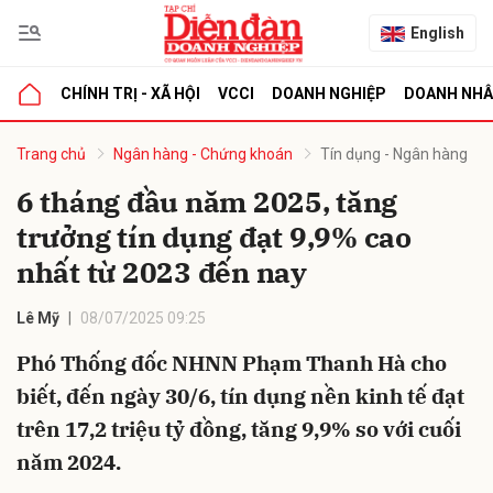
English
CHÍNH TRỊ - XÃ HỘI
VCCI
DOANH NGHIỆP
DOANH NH
bình luận
Trang chủ
Ngân hàng - Chứng khoán
Tín dụng - Ngân hàng
6 tháng đầu năm 2025, tăng
trưởng tín dụng đạt 9,9% cao
nhất từ 2023 đến nay
Lê Mỹ
08/07/2025 09:25
Phó Thống đốc NHNN Phạm Thanh Hà cho
Hủy
G
biết, đến ngày 30/6, tín dụng nền kinh tế đạt
trên 17,2 triệu tỷ đồng, tăng 9,9% so với cuối
năm 2024.