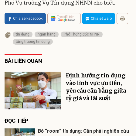
Phó Vụ trưởng Vụ Tín dụng NHNN cho biết.
Theo dõi trên
Chia sẻ Facebook
Chia sẻ Zalo
tín dụng
ngân hàng
Phó Thống đốc NHNN
tăng trưởng tín dụng
BÀI LIÊN QUAN
Định hướng tín dụng
vào lĩnh vực ưu tiên,
yêu cầu cân bằng giữa
tỷ giá và lãi suất
ĐỌC TIẾP
Bỏ “room” tín dụng: Cần phải nghiên cứu