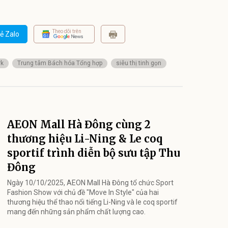
Theo dõi trên
ẻ Zalo
rk
Trung tâm Bách hóa Tổng hợp
siêu thị tinh gọn
AEON Mall Hà Đông cùng 2
thương hiệu Li-Ning & Le coq
sportif trình diễn bộ sưu tập Thu
Đông
Ngày 10/10/2025, AEON Mall Hà Đông tổ chức Sport
Fashion Show với chủ đề "Move In Style" của hai
thương hiệu thể thao nổi tiếng Li-Ning và le coq sportif
mang đến những sản phẩm chất lượng cao.