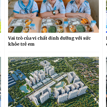
Vai trò của vi chất dinh dưỡng với sức
khỏe trẻ em