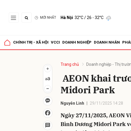
Hà Nội
32°C
/ 26 - 32°C
MỚI NHẤT
Gửi 
CHÍNH TRỊ - XÃ HỘI
VCCI
DOANH NGHIỆP
DOANH NHÂN
PHÁ
Trang chủ
Doanh nghiệp - Thị trườ
​​ AEON khai t
Midori Park
Nguyễn Linh
29/11/2025 14:28
Ngày 27/11/2025, AEON Vi
Bình Dương Midori Park v