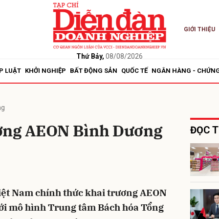
GIỚI THIỆU
bình luận
Thứ Bảy,
08/08/2026
P LUẬT
KHỞI NGHIỆP
BẤT ĐỘNG SẢN
QUỐC TẾ
NGÂN HÀNG - CHỨN
ng
rương AEON Bình Dương
ĐỌC T
Hủy
G
ệt Nam chính thức khai trương AEON
ới mô hình Trung tâm Bách hóa Tổng