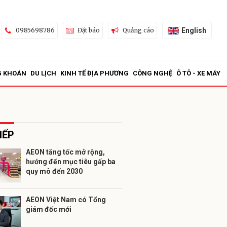
English
0985698786
Đặt báo
Quảng cáo
G KHOÁN
DU LỊCH
KINH TẾ ĐỊA PHƯƠNG
CÔNG NGHỆ
Ô TÔ - XE MÁY
IẾP
AEON tăng tốc mở rộng,
hướng đến mục tiêu gấp ba
ửi
quy mô đến 2030
AEON Việt Nam có Tổng
giám đốc mới