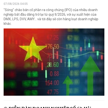
07/08/2026 04:05
"Sóng" chào bán cổ phần ra công chúng (IPO) của nhiều doanh
nghiệp bắt đầu dâng trở lại từ quý II/2026, với sự xuất hiện của
DMX, LPS, DVV, AMY... và tới đây sẽ còn hàng loạt doanh nghiệp
khác.