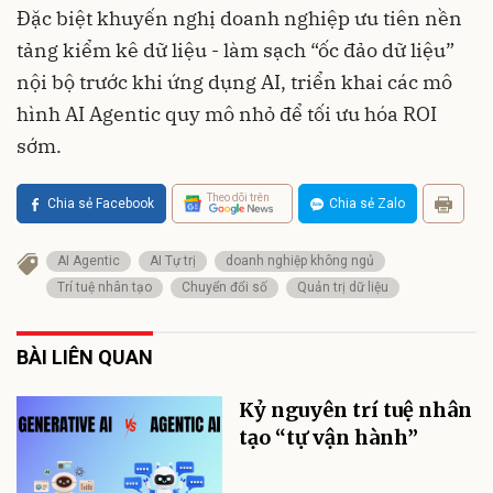
Đặc biệt khuyến nghị doanh nghiệp ưu tiên nền
tảng kiểm kê dữ liệu - làm sạch “ốc đảo dữ liệu”
nội bộ trước khi ứng dụng AI, triển khai các mô
hình AI Agentic quy mô nhỏ để tối ưu hóa ROI
sớm.
Theo dõi trên
Chia sẻ Facebook
Chia sẻ Zalo
AI Agentic
AI Tự trị
doanh nghiệp không ngủ
Trí tuệ nhân tạo
Chuyển đổi số
Quản trị dữ liệu
BÀI LIÊN QUAN
Kỷ nguyên trí tuệ nhân
tạo “tự vận hành”