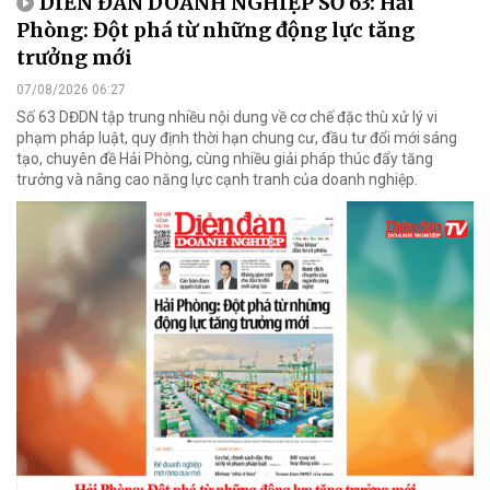
DIỄN ĐÀN DOANH NGHIỆP SỐ 63: Hải
Phòng: Đột phá từ những động lực tăng
trưởng mới
07/08/2026 06:27
Số 63 DĐDN tập trung nhiều nội dung về cơ chế đặc thù xử lý vi
phạm pháp luật, quy định thời hạn chung cư, đầu tư đổi mới sáng
tạo, chuyên đề Hải Phòng, cùng nhiều giải pháp thúc đẩy tăng
trưởng và nâng cao năng lực cạnh tranh của doanh nghiệp.