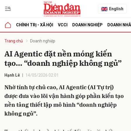
English
CHÍNH TRỊ - XÃ HỘI
VCCI
DOANH NGHIỆP
DOANH NH
bình luận
Trang chủ
Doanh nghiệp
AI Agentic đặt nền móng kiến
tạo… “doanh nghiệp không ngủ”
Hạnh Lê
14/05/2026 02:01
Nhờ tính tự chủ cao, AI Agentic (AI Tự trị)
được đưa vào lõi vận hành góp phần kiến tạo
Hủy
G
nền tảng thiết lập mô hình “doanh nghiệp
không ngủ”.