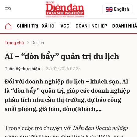
English
CHÍNH TRỊ - XÃ HỘI
VCCI
DOANH NGHIỆP
DOANH NH
bình luận
Trang chủ
Du lịch
AI – “đòn bẩy” quản trị du lịch
Tuấn Vỹ thực hiện
22/02/2026 02:25
Đối với doanh nghiệp du lịch – khách sạn, AI
là “đòn bẩy” quản trị, giúp các doanh nghiệp
phân tích nhu cầu thị trường, dự báo công
Hủy
G
suất phòng, giá bán, dòng khách,...
Trong cuộc trò chuyện với
Diễn đàn Doanh nghiệp
nhân dịp Tết Nguyên đán Bính Ngọ 2026, ông