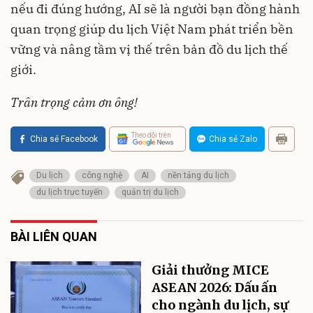
nếu đi đúng hướng, AI sẽ là người bạn đồng hành
quan trọng giúp du lịch Việt Nam phát triển bền
vững và nâng tầm vị thế trên bản đồ du lịch thế
giới.
Trân trọng cảm ơn ông!
Theo dõi trên
Chia sẻ Facebook
Chia sẻ Zalo
Du lịch
công nghệ
AI
nền tảng du lịch
du lịch trực tuyến
quản trị du lịch
BÀI LIÊN QUAN
Giải thưởng MICE
ASEAN 2026: Dấu ấn
cho ngành du lịch, sự