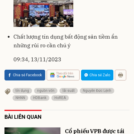
Chất lượng tín dụng bất động sản tiềm ẩn
những rủi ro cần chú ý
09:34, 13/11/2023
Theo dõi trên
Chia sẻ Facebook
Chia sẻ Zalo
tín dụng
nguồn vốn
lãi suất
Nguyễn Đức Lệnh
NHNN
HDBank
HoREA
BÀI LIÊN QUAN
Cổ phiếu VPB được tái