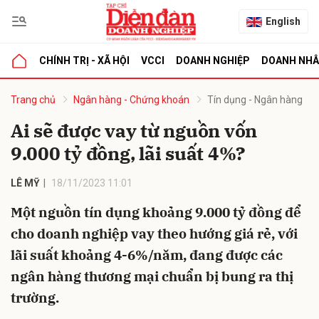
English
CHÍNH TRỊ - XÃ HỘI
VCCI
DOANH NGHIỆP
DOANH NH
bình luận
Trang chủ
Ngân hàng - Chứng khoán
Tín dụng - Ngân hàng
Ai sẽ được vay từ nguồn vốn
9.000 tỷ đồng, lãi suất 4%?
LÊ MỸ
18/11/2023 11:01
Một nguồn tín dụng khoảng 9.000 tỷ đồng để
cho doanh nghiệp vay theo hướng giá rẻ, với
Hủy
G
lãi suất khoảng 4-6%/năm, đang được các
ngân hàng thương mại chuẩn bị bung ra thị
trường.