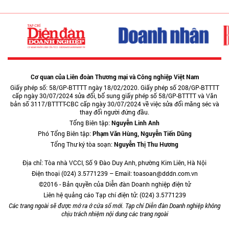
Cơ quan của Liên đoàn Thương mại và Công nghiệp Việt Nam
Giấy phép số: 58/GP-BTTTT ngày 18/02/2020. Giấy phép số 208/GP-BTTTT
cấp ngày 30/07/2024 sửa đổi, bổ sung giấy phép số 58/GP-BTTTT và Văn
bản số 3117/BTTTT-CBC cấp ngày 30/07/2024 về việc sửa đổi măng séc và
thay đổi người đứng đầu.
Tổng Biên tập:
Nguyễn Linh Anh
Phó Tổng Biên tập:
Phạm Văn Hùng, Nguyễn Tiến Dũng
Tổng Thư ký tòa soạn:
Nguyễn Thị Thu Hương
Địa chỉ: Tòa nhà VCCI, Số 9 Đào Duy Anh, phường Kim Liên, Hà Nội
Điện thoại (024) 3.5771239 – Email: toasoan@dddn.com.vn
©2016 - Bản quyền của Diễn đàn Doanh nghiệp điện tử
Liên hệ quảng cáo Tạp chí điện tử: (024) 3.5771239
Các trang ngoài sẽ được mở ra ở cửa sổ mới. Tạp chí Diễn đàn Doanh nghiệp không
chịu trách nhiệm nội dung các trang ngoài