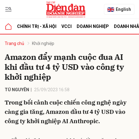
English
CHÍNH TRỊ - XÃ HỘI
VCCI
DOANH NGHIỆP
DOANH NH
bình luận
Trang chủ
Khởi nghiệp
Amazon đẩy mạnh cuộc đua AI
khi đầu tư 4 tỷ USD vào công ty
khởi nghiệp
TÚ NGUYÊN
25/09/2023 16:58
Trong bối cảnh cuộc chiến công nghệ ngày
Hủy
G
càng gia tăng, Amazon đầu tư 4 tỷ USD vào
công ty khởi nghiệp AI Anthropic.