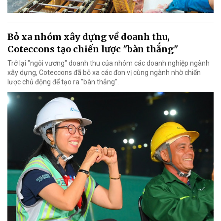
Bỏ xa nhóm xây dựng về doanh thu,
Coteccons tạo chiến lược "bàn thắng"
Trở lại "ngôi vương" doanh thu của nhóm các doanh nghiệp ngành
xây dựng, Coteccons đã bỏ xa các đơn vị cùng ngành nhờ chiến
lược chủ động để tạo ra "bàn thắng".