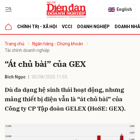
English
CHÍNH TRỊ - XÃ HỘI
VCCI
DOANH NGHIỆP
DOANH NH
bình luận
Trang chủ
Ngân hàng - Chứng khoán
Tài chính doanh nghiệp
“Át chủ bài” của GEX
Bích Ngọc
30/08/2025 11:03
Dù đa dạng hệ sinh thái hoạt động, nhưng
mảng thiết bị điện vẫn là “át chủ bài” của
Hủy
G
Công ty CP Tập đoàn GELEX (HoSE: GEX).