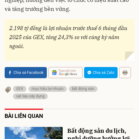
và tăng trưởng bền vững.
2.198 tỷ đồng là lợi nhuận trước thuế 6 tháng đầu
2025 của GEX, tăng 24,3% so với cùng kỳ năm
ngoái
.
Theo dõi trên
Chia sẻ Facebook
Chia sẻ Zalo
GEX
mục tiêu lợi nhuận
bất động sản
vật liệu xây dựng
BÀI LIÊN QUAN
Bất động sản du lịch,
nghỉ dưỡng hưởng lợi