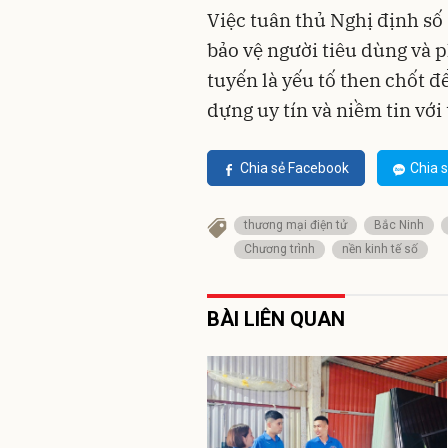
Việc tuân thủ Nghị định số
bảo vệ người tiêu dùng và 
tuyến là yếu tố then chốt đ
dựng uy tín và niềm tin với 
Chia sẻ Facebook
Chia s
thương mại điện tử
Bắc Ninh
Chương trình
nền kinh tế số
BÀI LIÊN QUAN