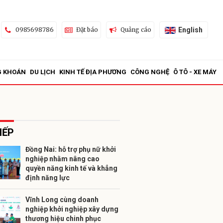
English
0985698786
Đặt báo
Quảng cáo
G KHOÁN
DU LỊCH
KINH TẾ ĐỊA PHƯƠNG
CÔNG NGHỆ
Ô TÔ - XE MÁY
IẾP
Đồng Nai: hỗ trợ phụ nữ khởi
nghiệp nhằm nâng cao
ửi
quyền năng kinh tế và khẳng
định năng lực
Vĩnh Long cùng doanh
nghiệp khởi nghiệp xây dựng
thương hiệu chinh phục