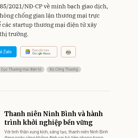
 85/2021/NĐ-CP về minh bạch giao dịch,
phòng chống gian lận thương mại trực
ể các startup thương mại điện tử xây
thị trường.
Theo dõi trên
ẻ Zalo
Cục Thương mại điện tử
Bộ Công Thương
Thanh niên Ninh Bình và hành
trình khởi nghiệp bền vững
Với tinh thần xung kích, sáng tạo, thanh niên Ninh Bình
đang ngày càng khẳng định vai trò tiên phong trong