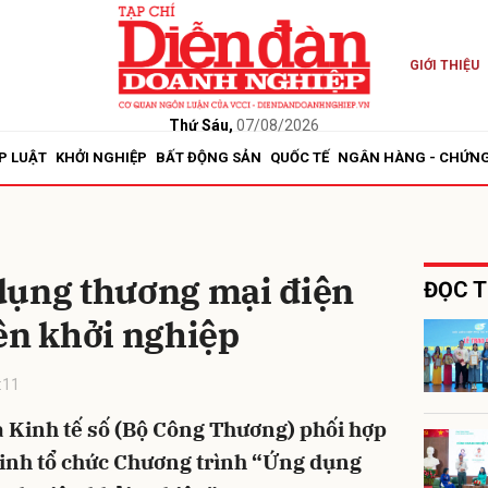
GIỚI THIỆU
bình luận
Thứ Sáu,
07/08/2026
P LUẬT
KHỞI NGHIỆP
BẤT ĐỘNG SẢN
QUỐC TẾ
NGÂN HÀNG - CHỨN
dụng thương mại điện
ĐỌC T
ên khởi nghiệp
Hủy
G
:11
 Kinh tế số (Bộ Công Thương) phối hợp
inh tổ chức Chương trình “Ứng dụng