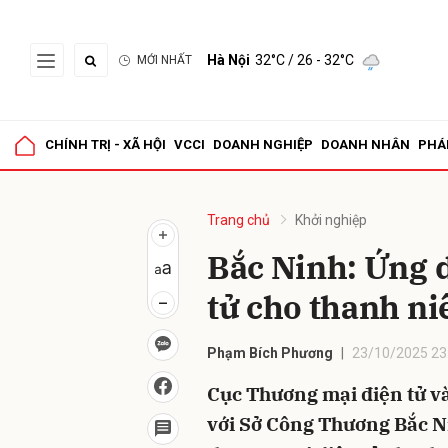
Hà Nội
32°C
/ 26 - 32°C
MỚI NHẤT
Gửi 
CHÍNH TRỊ - XÃ HỘI
VCCI
DOANH NGHIỆP
DOANH NHÂN
PHÁ
Trang chủ
Khởi nghiệp
Bắc Ninh: Ứng 
tử cho thanh ni
Phạm Bích Phương
23/10/2025 23
Cục Thương mại điện tử và
với Sở Công Thương Bắc N