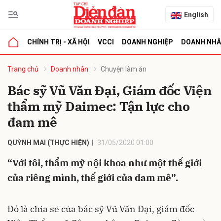
English
CHÍNH TRỊ - XÃ HỘI
VCCI
DOANH NGHIỆP
DOANH NH
bình luận
Trang chủ
Doanh nhân
Chuyện làm ăn
Bác sỹ Vũ Văn Đại, Giám đốc Viện
thẩm mỹ Daimec: Tận lực cho
đam mê
QUỲNH MAI (THỰC HIỆN)
31/05/2020 01:00
“Với tôi, thẩm mỹ nội khoa như một thế giới
Hủy
G
của riêng mình, thế giới của đam mê”.
Đó là chia sẻ của bác sỹ Vũ Văn Đại, giám đốc