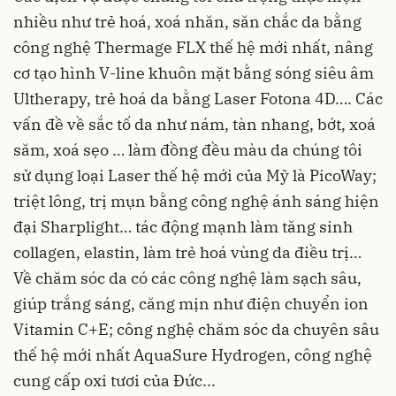
nhiều như trẻ hoá, xoá nhăn, săn chắc da bằng
công nghệ Thermage FLX thế hệ mới nhất, nâng
cơ tạo hình V-line khuôn mặt bằng sóng siêu âm
Ultherapy, trẻ hoá da bằng Laser Fotona 4D…. Các
vấn đề về sắc tố da như nám, tàn nhang, bớt, xoá
săm, xoá sẹo … làm đồng đều màu da chúng tôi
sử dụng loại Laser thế hệ mới của Mỹ là PicoWay;
triệt lông, trị mụn bằng công nghệ ánh sáng hiện
đại Sharplight… tác động mạnh làm tăng sinh
collagen, elastin, làm trẻ hoá vùng da điều trị…
Về chăm sóc da có các công nghệ làm sạch sâu,
giúp trắng sáng, căng mịn như điện chuyển ion
Vitamin C+E; công nghệ chăm sóc da chuyên sâu
thế hệ mới nhất AquaSure Hydrogen, công nghệ
cung cấp oxi tươi của Đức...