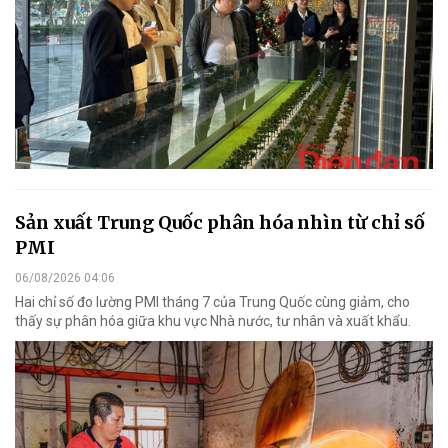
Sản xuất Trung Quốc phân hóa nhìn từ chỉ số
PMI
06/08/2026 04:06
Hai chỉ số đo lường PMI tháng 7 của Trung Quốc cùng giảm, cho
thấy sự phân hóa giữa khu vực Nhà nước, tư nhân và xuất khẩu.