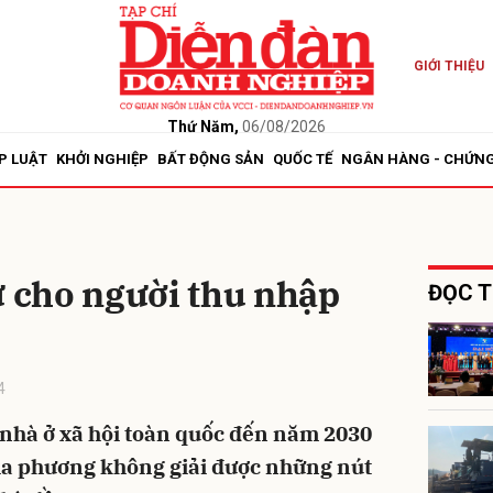
GIỚI THIỆU
bình luận
Thứ Năm,
06/08/2026
P LUẬT
KHỞI NGHIỆP
BẤT ĐỘNG SẢN
QUỐC TẾ
NGÂN HÀNG - CHỨN
ư cho người thu nhập
ĐỌC T
Hủy
G
4
n nhà ở xã hội toàn quốc đến năm 2030
ịa phương không giải được những nút