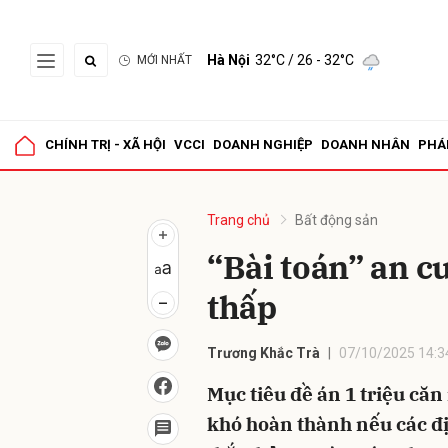
Hà Nội
32°C
/ 26 - 32°C
MỚI NHẤT
Gửi 
CHÍNH TRỊ - XÃ HỘI
VCCI
DOANH NGHIỆP
DOANH NHÂN
PHÁ
Trang chủ
Bất động sản
“Bài toán” an c
thấp
Trương Khắc Trà
07/10/2025 14:3
Mục tiêu đề án 1 triệu că
khó hoàn thành nếu các đ