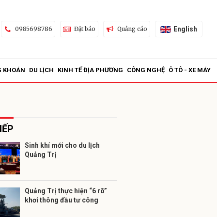
English
0985698786
Đặt báo
Quảng cáo
G KHOÁN
DU LỊCH
KINH TẾ ĐỊA PHƯƠNG
CÔNG NGHỆ
Ô TÔ - XE MÁY
IẾP
Sinh khí mới cho du lịch
Quảng Trị
ửi
Quảng Trị thực hiện “6 rõ”
khơi thông đầu tư công