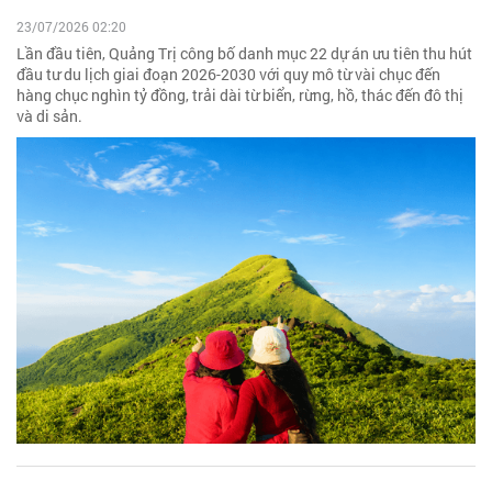
23/07/2026 02:20
Lần đầu tiên, Quảng Trị công bố danh mục 22 dự án ưu tiên thu hút
đầu tư du lịch giai đoạn 2026-2030 với quy mô từ vài chục đến
hàng chục nghìn tỷ đồng, trải dài từ biển, rừng, hồ, thác đến đô thị
và di sản.