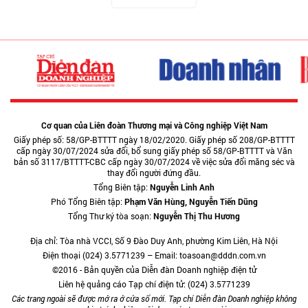
Cơ quan của Liên đoàn Thương mại và Công nghiệp Việt Nam
Giấy phép số: 58/GP-BTTTT ngày 18/02/2020. Giấy phép số 208/GP-BTTTT
cấp ngày 30/07/2024 sửa đổi, bổ sung giấy phép số 58/GP-BTTTT và Văn
bản số 3117/BTTTT-CBC cấp ngày 30/07/2024 về việc sửa đổi măng séc và
thay đổi người đứng đầu.
Tổng Biên tập:
Nguyễn Linh Anh
Phó Tổng Biên tập:
Phạm Văn Hùng, Nguyễn Tiến Dũng
Tổng Thư ký tòa soạn:
Nguyễn Thị Thu Hương
Địa chỉ: Tòa nhà VCCI, Số 9 Đào Duy Anh, phường Kim Liên, Hà Nội
Điện thoại (024) 3.5771239 – Email: toasoan@dddn.com.vn
©2016 - Bản quyền của Diễn đàn Doanh nghiệp điện tử
Liên hệ quảng cáo Tạp chí điện tử: (024) 3.5771239
Các trang ngoài sẽ được mở ra ở cửa sổ mới. Tạp chí Diễn đàn Doanh nghiệp không