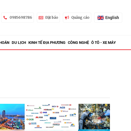
English
0985698786
Đặt báo
Quảng cáo
KHOÁN
DU LỊCH
KINH TẾ ĐỊA PHƯƠNG
CÔNG NGHỆ
Ô TÔ - XE MÁY