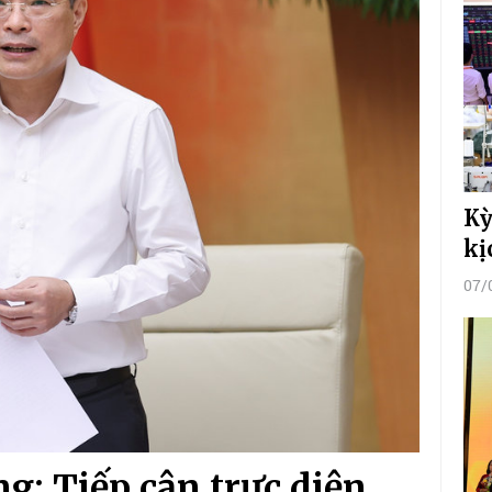
Kỳ
kị
07/
: Tiếp cận trực diện