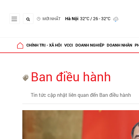
Hà Nội
32°C
/ 26 - 32°C
MỚI NHẤT
CHÍNH TRỊ - XÃ HỘI
VCCI
DOANH NGHIỆP
DOANH NHÂN
P
Ban điều hành
Tin tức cập nhật liên quan đến Ban điều hành