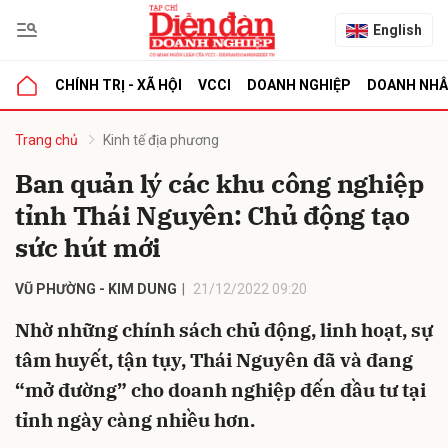
English
CHÍNH TRỊ - XÃ HỘI
VCCI
DOANH NGHIỆP
DOANH NH
bình luận
Trang chủ
Kinh tế địa phương
Ban quản lý các khu công nghiệp
tỉnh Thái Nguyên: Chủ động tạo
sức hút mới
VŨ PHƯỜNG - KIM DUNG
21/12/2022 09:20
Nhờ những chính sách chủ động, linh hoạt, sự
Hủy
G
tâm huyết, tận tụy, Thái Nguyên đã và đang
“mở đường” cho doanh nghiệp đến đầu tư tại
tỉnh ngày càng nhiều hơn.