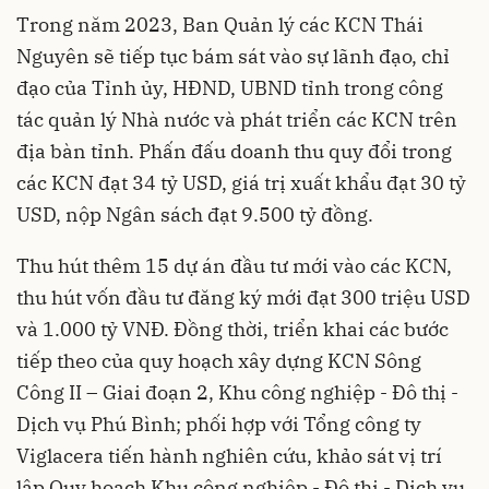
Trong năm 2023, Ban Quản lý các KCN Thái
Nguyên sẽ tiếp tục bám sát vào sự lãnh đạo, chỉ
đạo của Tỉnh ủy, HĐND, UBND tỉnh trong công
tác quản lý Nhà nước và phát triển các KCN trên
địa bàn tỉnh. Phấn đấu doanh thu quy đổi trong
các KCN đạt 34 tỷ USD, giá trị xuất khẩu đạt 30 tỷ
USD, nộp Ngân sách đạt 9.500 tỷ đồng.
Thu hút thêm 15 dự án đầu tư mới vào các KCN,
thu hút vốn đầu tư đăng ký mới đạt 300 triệu USD
và 1.000 tỷ VNĐ. Đồng thời, triển khai các bước
tiếp theo của quy hoạch xây dựng KCN Sông
Công II – Giai đoạn 2, Khu công nghiệp - Đô thị -
Dịch vụ Phú Bình; phối hợp với Tổng công ty
Viglacera tiến hành nghiên cứu, khảo sát vị trí
lập Quy hoạch Khu công nghiệp - Đô thị - Dịch vụ