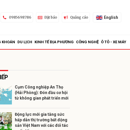
English
0985698786
Đặt báo
Quảng cáo
G KHOÁN
DU LỊCH
KINH TẾ ĐỊA PHƯƠNG
CÔNG NGHỆ
Ô TÔ - XE MÁY
IẾP
Cụm Công nghiệp An Thọ
(Hải Phòng): Đón đầu cơ hội
ửi
từ không gian phát triển mới
Động lực mới gia tăng sức
hấp dẫn thị trường bất động
sản Việt Nam với các đối tác