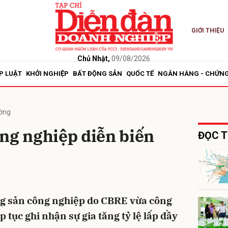
GIỚI THIỆU
bình luận
Chủ Nhật,
09/08/2026
P LUẬT
KHỞI NGHIỆP
BẤT ĐỘNG SẢN
QUỐC TẾ
NGÂN HÀNG - CHỨN
ường
ng nghiệp diễn biến
ĐỌC T
Hủy
G
ộng sản công nghiệp do CBRE vừa công
p tục ghi nhận sự gia tăng tỷ lệ lấp đầy