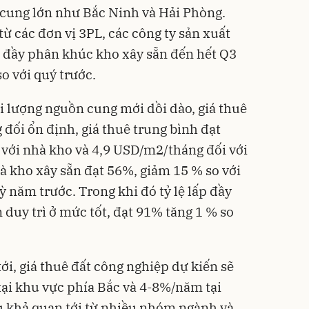
 cung lớn như Bắc Ninh và Hải Phòng.
ừ các đơn vị 3PL, các công ty sản xuất
p đầy phân khúc kho xây sẵn đến hết Q3
o với quý trước.
ới lượng nguồn cung mới dồi dào, giá thuê
đối ổn định, giá thuê trung bình đạt
với nhà kho và 4,9 USD/m2/tháng đối với
hà kho xây sẵn đạt 56%, giảm 15 % so với
ỳ năm trước. Trong khi đó tỷ lệ lấp đầy
duy trì ở mức tốt, đạt 91% tăng 1 % so
i, giá thuê đất công nghiệp dự kiến sẽ
ại khu vực phía Bắc và 4-8%/năm tại
 khả quan tới từ nhiều nhóm ngành và