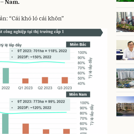
c – Nam.
n: “Cái khó ló cái khôn”