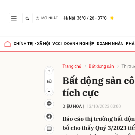
Hà Nội
36°C
/ 26 - 37°C
MỚI NHẤT
Gửi 
CHÍNH TRỊ - XÃ HỘI
VCCI
DOANH NGHIỆP
DOANH NHÂN
PHÁ
Trang chủ
Bất động sản
Thị tr
Bất động sản cô
tích cực
DIỆU HOA
13/10/2023 03:00
Báo cáo thị trường bất đ
bố cho thấy Quý 3/2023 tiế