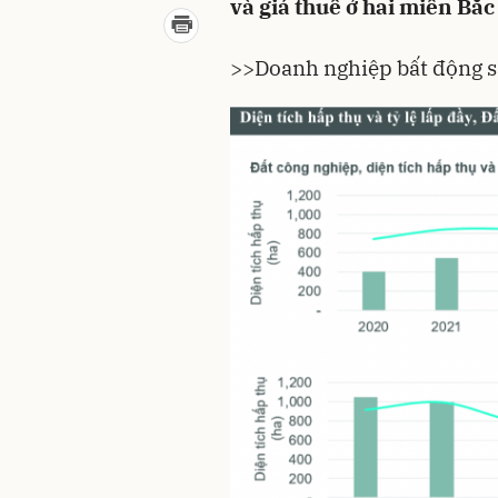
và giá thuê ở hai miền Bắ
>>
Doanh nghiệp bất động sả