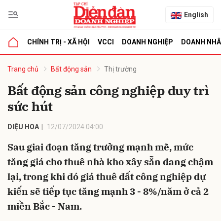
English
CHÍNH TRỊ - XÃ HỘI
VCCI
DOANH NGHIỆP
DOANH NH
bình luận
Trang chủ
Bất động sản
Thị trường
Bất động sản công nghiệp duy trì
sức hút
DIỆU HOA
12/07/2024 04:00
Sau giai đoạn tăng trưởng mạnh mẽ, mức
tăng giá cho thuê nhà kho xây sẵn đang chậm
Hủy
G
lại, trong khi đó giá thuê đất công nghiệp dự
kiến sẽ tiếp tục tăng mạnh 3 - 8%/năm ở cả 2
miền Bắc - Nam.