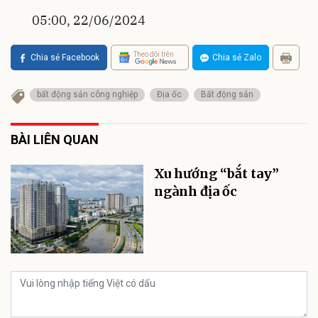
05:00, 22/06/2024
Theo dõi trên
Chia sẻ Facebook
Chia sẻ Zalo
bất động sản công nghiệp
Địa ốc
Bất động sản
BÀI LIÊN QUAN
Xu hướng “bắt tay”
ngành địa ốc