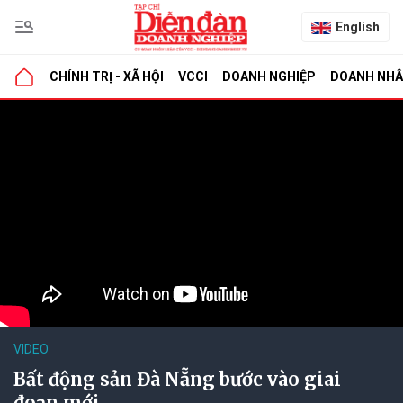
English
CHÍNH TRỊ - XÃ HỘI
VCCI
DOANH NGHIỆP
DOANH NH
VIDEO
Bất động sản Đà Nẵng bước vào giai
đoạn mới