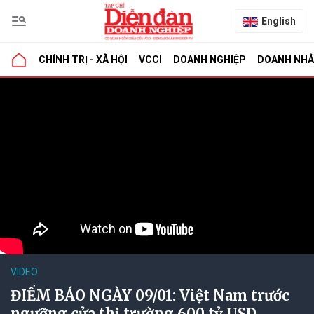
English
CHÍNH TRỊ - XÃ HỘI
VCCI
DOANH NGHIỆP
DOANH NH
VIDEO
ĐIỂM BÁO NGÀY 09/01: Việt Nam trước
ngưỡng cửa thị trường 600 tỷ USD