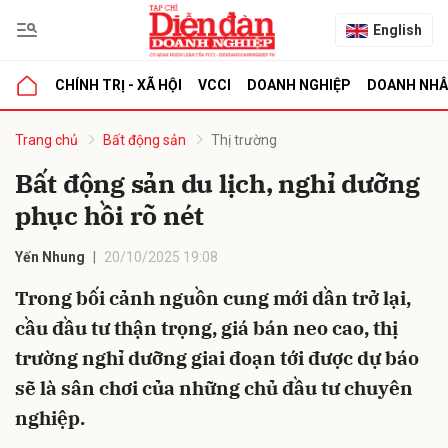
English
CHÍNH TRỊ - XÃ HỘI
VCCI
DOANH NGHIỆP
DOANH NH
bình luận
Trang chủ
Bất động sản
Thị trường
Bất động sản du lịch, nghỉ dưỡng
phục hồi rõ nét
Yến Nhung
20/10/2025 19:08
Trong bối cảnh nguồn cung mới dần trở lại,
cầu đầu tư thận trọng, giá bán neo cao, thị
Hủy
G
trường nghỉ dưỡng giai đoạn tới được dự báo
sẽ là sân chơi của những chủ đầu tư chuyên
nghiệp.