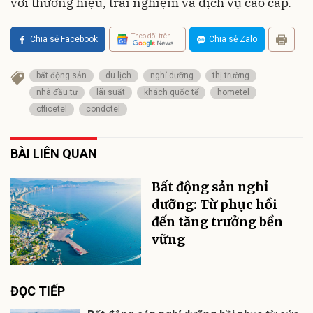
với thương hiệu, trải nghiệm và dịch vụ cao cấp.
Theo dõi trên
Chia sẻ Facebook
Chia sẻ Zalo
bất động sản
du lịch
nghỉ dưỡng
thị trường
nhà đầu tư
lãi suất
khách quốc tế
hometel
officetel
condotel
BÀI LIÊN QUAN
Bất động sản nghỉ
dưỡng: Từ phục hồi
đến tăng trưởng bền
vững
ĐỌC TIẾP