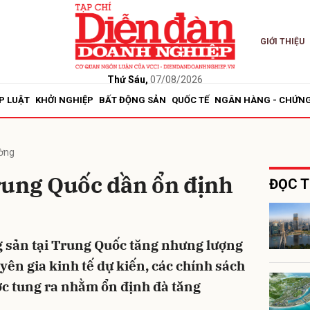
GIỚI THIỆU
bình luận
Thứ Sáu,
07/08/2026
P LUẬT
KHỞI NGHIỆP
BẤT ĐỘNG SẢN
QUỐC TẾ
NGÂN HÀNG - CHỨN
ường
rung Quốc dần ổn định
ĐỌC T
Hủy
G
g sản tại Trung Quốc tăng nhưng lượng
uyên gia kinh tế dự kiến, các chính sách
ược tung ra nhằm ổn định đà tăng