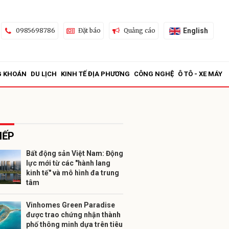
English
0985698786
Đặt báo
Quảng cáo
G KHOÁN
DU LỊCH
KINH TẾ ĐỊA PHƯƠNG
CÔNG NGHỆ
Ô TÔ - XE MÁY
IẾP
Bất động sản Việt Nam: Động
lực mới từ các "hành lang
ửi
kinh tế" và mô hình đa trung
tâm
Vinhomes Green Paradise
được trao chứng nhận thành
phố thông minh dựa trên tiêu