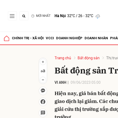
Hà Nội
32°C
/ 26 - 32°C
MỚI NHẤT
Gửi 
CHÍNH TRỊ - XÃ HỘI
VCCI
DOANH NGHIỆP
DOANH NHÂN
PHÁ
Trang chủ
Bất động sản
Thị tr
Bất động sản T
VI ANH
09/06/2023 05:00
Hiện nay, giá bán bất độn
giao dịch lại giảm. Các ch
giải cứu thị trường sắp đ
trưởng.