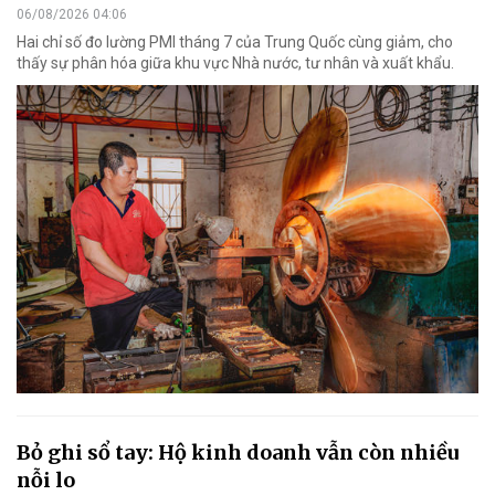
06/08/2026 04:06
Hai chỉ số đo lường PMI tháng 7 của Trung Quốc cùng giảm, cho
thấy sự phân hóa giữa khu vực Nhà nước, tư nhân và xuất khẩu.
Bỏ ghi sổ tay: Hộ kinh doanh vẫn còn nhiều
nỗi lo