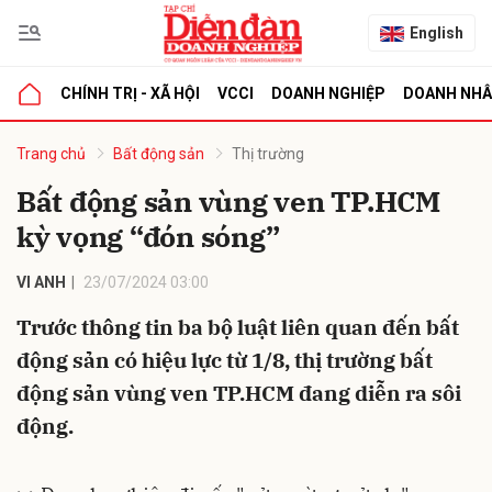
English
CHÍNH TRỊ - XÃ HỘI
VCCI
DOANH NGHIỆP
DOANH NH
bình luận
Trang chủ
Bất động sản
Thị trường
Bất động sản vùng ven TP.HCM
kỳ vọng “đón sóng”
VI ANH
23/07/2024 03:00
Trước thông tin ba bộ luật liên quan đến bất
động sản có hiệu lực từ 1/8, thị trường bất
Hủy
G
động sản vùng ven TP.HCM đang diễn ra sôi
động.