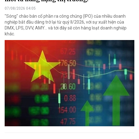
07/08/2026 04:05
"Sóng" chào bán cổ phần ra công chúng (IPO) của nhiều doanh
nghiệp bắt đầu dâng trở lại từ quý II/2026, với sự xuất hiện của
DMX, LPS, DVV, AMY... và tới đây sẽ còn hàng loạt doanh nghiệp
khác.