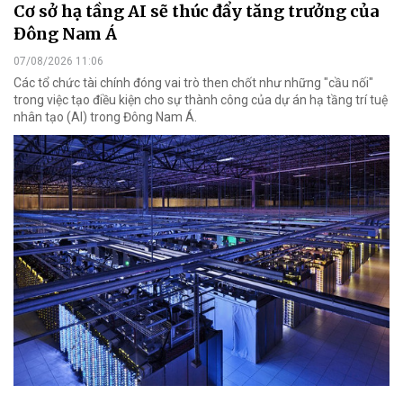
Cơ sở hạ tầng AI sẽ thúc đẩy tăng trưởng của
Đông Nam Á
07/08/2026 11:06
Các tổ chức tài chính đóng vai trò then chốt như những "cầu nối"
trong việc tạo điều kiện cho sự thành công của dự án hạ tầng trí tuệ
nhân tạo (AI) trong Đông Nam Á.