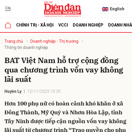
English
CHÍNH TRỊ - XÃ HỘI
VCCI
DOANH NGHIỆP
DOANH NH
bình luận
Trang chủ
Doanh nghiệp - Thị trường
Thông tin doanh nghiệp
BAT Việt Nam hỗ trợ cộng đồng
qua chương trình vốn vay không
lãi suất
Huyền Ly
12/11/2025 10:30
Hủy
G
Hơn 100 phụ nữ có hoàn cảnh khó khăn ở xã
Đông Thành, Mỹ Quý và Nhơn Hòa Lập, tỉnh
Tây Ninh được tiếp cận nguồn vốn vay không
lãi suất từ chương trình “Trao quyền cho phụ