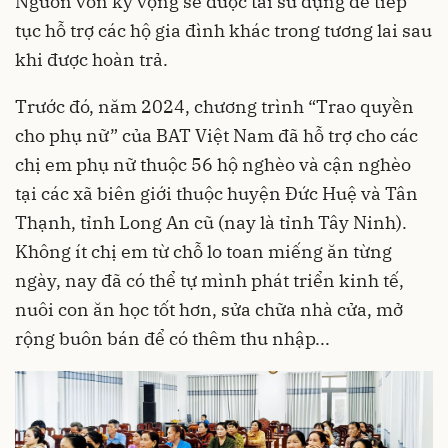
Nguồn vốn kỳ vọng sẽ được tái sử dụng để tiếp
tục hỗ trợ các hộ gia đình khác trong tương lai sau
khi được hoàn trả.
Trước đó, năm 2024, chương trình “Trao quyền
cho phụ nữ” của BAT Việt Nam đã hỗ trợ cho các
chị em phụ nữ thuộc 56 hộ nghèo và cận nghèo
tại các xã biên giới thuộc huyện Đức Huệ và Tân
Thạnh, tỉnh Long An cũ (nay là tỉnh Tây Ninh).
Không ít chị em từ chỗ lo toan miếng ăn từng
ngày, nay đã có thể tự mình phát triển kinh tế,
nuôi con ăn học tốt hơn, sửa chữa nhà cửa, mở
rộng buôn bán để có thêm thu nhập...