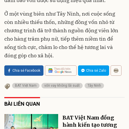
đảm bảo vốn được sử dụng hiệu quả nhất.
Ở một vùng biên như Tây Ninh, nơi cuộc sống
còn nhiều thiếu thốn, những đồng vốn nhỏ từ
chương trình đã trở thành nguồn động viên lớn
cho hàng trăm phụ nữ, tiếp thêm niềm tin để
sống tích cực, chăm lo cho thế hệ tương lai và
đóng góp cho xã hội.
Theo dõi trên
Chia sẻ Facebook
Chia sẻ Zalo
BAT Việt Nam
vốn vay không lãi suất
Tây Ninh
BÀI LIÊN QUAN
BAT Việt Nam đồng
hành kiến tạo tương