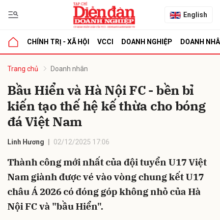
English
CHÍNH TRỊ - XÃ HỘI
VCCI
DOANH NGHIỆP
DOANH NH
bình luận
Trang chủ
Doanh nhân
Bầu Hiển và Hà Nội FC - bền bỉ
kiến tạo thế hệ kế thừa cho bóng
đá Việt Nam
Linh Hương
02/12/2025 17:06
Thành công mới nhất của đội tuyển U17 Việt
Hủy
G
Nam giành được vé vào vòng chung kết U17
châu Á 2026 có đóng góp không nhỏ của Hà
Nội FC và "bầu Hiển".