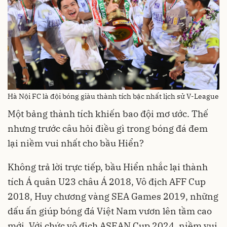
Hà Nội FC là đội bóng giàu thành tích bậc nhất lịch sử V-League
Một bảng thành tích khiến bao đội mơ ước. Thế
nhưng trước câu hỏi điều gì trong bóng đá đem
lại niềm vui nhất cho bầu Hiển?
Không trả lời trực tiếp, bầu Hiển nhắc lại thành
tích Á quân U23 châu Á 2018, Vô địch AFF Cup
2018, Huy chương vàng SEA Games 2019, những
dấu ấn giúp bóng đá Việt Nam vươn lên tầm cao
mới. Với chức vô địch ASEAN Cup 2024, niềm vui