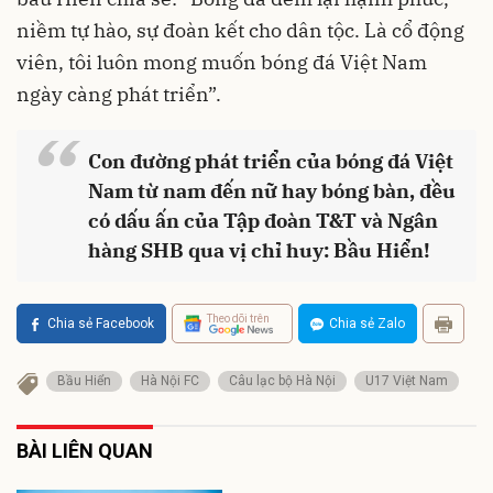
niềm tự hào, sự đoàn kết cho dân tộc. Là cổ động
viên, tôi luôn mong muốn bóng đá Việt Nam
ngày càng phát triển”.
“
Con đường phát triển của bóng đá Việt
Nam từ nam đến nữ hay bóng bàn, đều
có dấu ấn của Tập đoàn T&T và Ngân
hàng SHB qua vị chỉ huy: Bầu Hiển!
Theo dõi trên
Chia sẻ Facebook
Chia sẻ Zalo
Bầu Hiển
Hà Nội FC
Câu lạc bộ Hà Nội
U17 Việt Nam
BÀI LIÊN QUAN