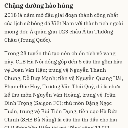
Chặng đường hào hùng
2018 là năm mở đầu giai đoạn thành công nhất
của lịch sử bóng đá Việt Nam với thành tích ngoài
mong đợi: Á quân giải U23 châu Á tại Thường
Châu (Trung Quốc).
Trong 23 tuyển thủ tạo nên chiến tích vẻ vang
này, CLB Hà Nội đóng góp đến 6 cầu thủ gồm hậu
vệ Đoàn Văn Hậu; trung vệ Nguyễn Thành
Chung, Đỗ Duy Mạnh; tiền vệ Nguyễn Quang Hải,
Phạm Đức Huy, Trương Văn Thái Quý, đó là chưa
kể thủ môn Nguyễn Văn Hoàng, trung vệ Trần
Đình Trọng (Saigon FC); thủ môn Đặng Ngọc
Tuấn, trung vệ Bùi Tiến Dụng, tiền đạo Hà Đức
Chinh (SHB Đà Nẵng) là cầu thủ thi đấu cho hai
CLB được bầu Hiển tài trợ. Tổng cộng 11/23