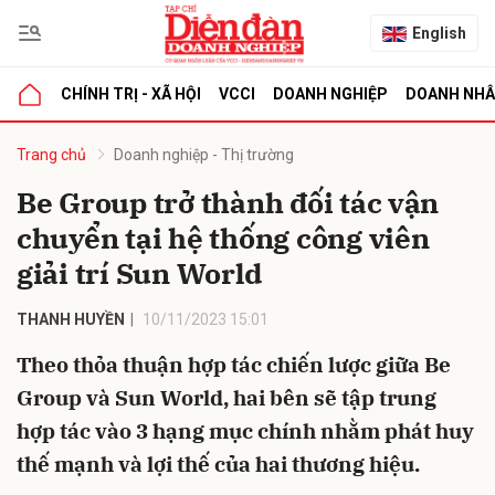
English
CHÍNH TRỊ - XÃ HỘI
VCCI
DOANH NGHIỆP
DOANH NH
bình luận
Trang chủ
Doanh nghiệp - Thị trường
Be Group trở thành đối tác vận
chuyển tại hệ thống công viên
giải trí Sun World
THANH HUYỀN
10/11/2023 15:01
Theo thỏa thuận hợp tác chiến lược giữa Be
Hủy
G
Group và Sun World, hai bên sẽ tập trung
hợp tác vào 3 hạng mục chính nhằm phát huy
thế mạnh và lợi thế của hai thương hiệu.