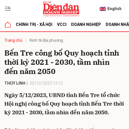
English
CHÍNH TRỊ - XÃ HỘI
VCCI
DOANH NGHIỆP
DOANH NH
bình luận
Trang chủ
Kinh tế địa phương
Bến Tre công bố Quy hoạch tỉnh
thời kỳ 2021 - 2030, tầm nhìn
đến năm 2050
THÙY LINH
05/12/2023 13:12
Ngày 5/12/2023, UBND tỉnh Bến Tre tổ chức
Hủy
G
Hội nghị công bố Quy hoạch tỉnh Bến Tre thời
kỳ 2021 - 2030, tầm nhìn đến năm 2050.