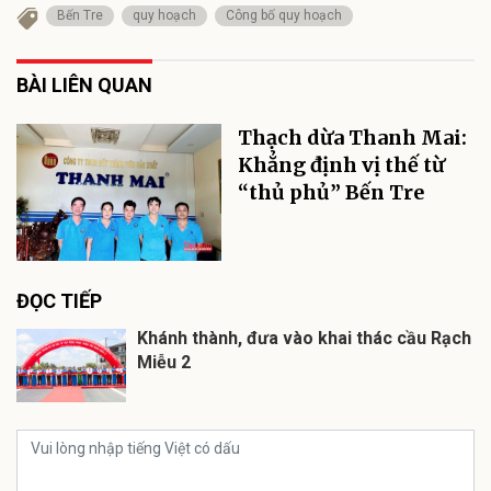
Bến Tre
quy hoạch
Công bố quy hoạch
BÀI LIÊN QUAN
Thạch dừa Thanh Mai:
Khẳng định vị thế từ
“thủ phủ” Bến Tre
ĐỌC TIẾP
Khánh thành, đưa vào khai thác cầu Rạch
Miễu 2