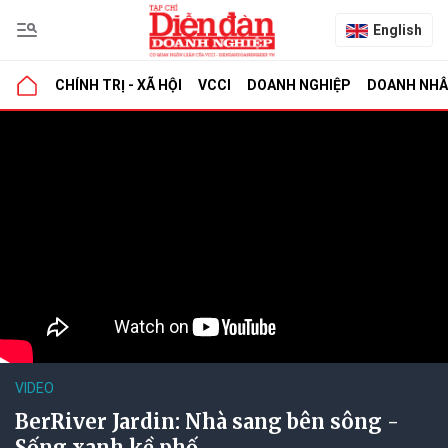
English
CHÍNH TRỊ - XÃ HỘI
VCCI
DOANH NGHIỆP
DOANH NH
VIDEO
BerRiver Jardin: Nhà sang bên sông -
Sống xanh kề phố