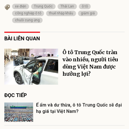
xe điện
Trung Quốc
Thái Lan
ô tô
công nghiệp ô tô
thuế nhập khẩu
giảm giá
chuỗi cung ứng
BÀI LIÊN QUAN
Ô tô Trung Quốc tràn
vào nhiều, người tiêu
dùng Việt Nam được
hưởng lợi?
ĐỌC TIẾP
Ế ẩm và dư thừa, ô tô Trung Quốc sẽ đại
hạ giá tại Việt Nam?