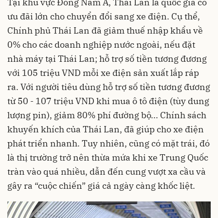
Tại khu vực Đông Nam Á, Thái Lan là quốc gia có
ưu đãi lớn cho chuyển đổi sang xe điện. Cụ thể,
Chính phủ Thái Lan đã giảm thuế nhập khẩu về
0% cho các doanh nghiệp nước ngoài, nếu đặt
nhà máy tại Thái Lan; hỗ trợ số tiền tương đương
với 105 triệu VND mỗi xe điện sản xuất lắp ráp
ra. Với người tiêu dùng hỗ trợ số tiền tương đương
từ 50 - 107 triệu VND khi mua ô tô điện (tùy dung
lượng pin), giảm 80% phí đường bộ... Chính sách
khuyến khích của Thái Lan, đã giúp cho xe điện
phát triển nhanh. Tuy nhiên, cũng có mặt trái, đó
là thị trường trở nên thừa mứa khi xe Trung Quốc
tràn vào quá nhiều, dẫn đến cung vượt xa cầu và
gây ra “cuộc chiến” giá cả ngày càng khốc liệt.