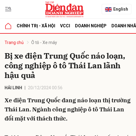
English
CHÍNH TRỊ - XÃ HỘI
VCCI
DOANH NGHIỆP
DOANH NH
bình luận
Trang chủ
Ô tô - Xe máy
Bị xe điện Trung Quốc náo loạn,
công nghiệp ô tô Thái Lan lãnh
hậu quả
HẢI LINH
20/12/2024 00:56
Xe điện Trung Quốc đang náo loạn thị trường
Hủy
G
Thái Lan. Ngành công nghiệp ô tô Thái Lan
đối mặt với thách thức.