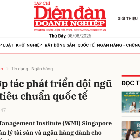
GIỚI THIỆU
bình luận
Thứ Bảy,
08/08/2026
P LUẬT
KHỞI NGHIỆP
BẤT ĐỘNG SẢN
QUỐC TẾ
NGÂN HÀNG - CHỨN
án
Tín dụng - Ngân hàng
 tác phát triển đội ngũ
ĐỌC T
tiêu chuẩn quốc tế
Hủy
G
:47
Management Institute (WMI) Singapore
uản lý tài sản và ngân hàng dành cho