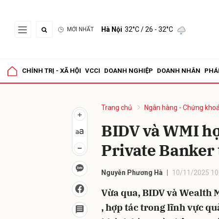
Hà Nội
32°C
/ 26 - 32°C
MỚI NHẤT
Gửi 
CHÍNH TRỊ - XÃ HỘI
VCCI
DOANH NGHIỆP
DOANH NHÂN
PHÁ
Trang chủ
Ngân hàng - Chứng kho
BIDV và WMI hợp
Private Banker 
Nguyễn Phương Hà
10/11/2025 10
Vừa qua, BIDV và Wealth 
, hợp tác trong lĩnh vực q