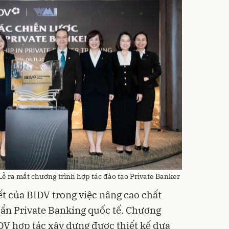
ễ ra mắt chương trình hợp tác đào tạo Private Banker
t của BIDV trong việc nâng cao chất
uẩn Private Banking quốc tế. Chương
DV hợp tác xây dựng được thiết kế dựa