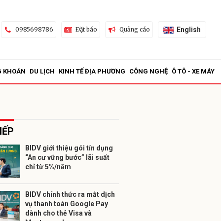
English
0985698786
Đặt báo
Quảng cáo
G KHOÁN
DU LỊCH
KINH TẾ ĐỊA PHƯƠNG
CÔNG NGHỆ
Ô TÔ - XE MÁY
IẾP
BIDV giới thiệu gói tín dụng
“An cư vững bước” lãi suất
ửi
chỉ từ 5%/năm
BIDV chính thức ra mắt dịch
vụ thanh toán Google Pay
dành cho thẻ Visa và