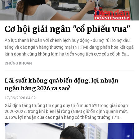
Cơ hội giải ngân "cổ phiếu vua"
Áp lực thanh khoản với chênh lệch huy động - dư nợ, rủi ro nợ xấu
tăng và các ngân hàng thương mại (NHTM) đang phân hóa kết quả
kinh doanh cũng không làm hạ triển vọng tích cực của cổ phiếu
ngân hàng, được mệnh danh "cổ phiếu vua".
CHỨNG KHOÁN
Lãi suất không quá biến động, lợi nhuận
ngân hàng 2026 ra sao?
17/06/2026 04:02
Giả định tăng trưởng tín dụng duy trì ở mức 15% trong giai đoạn
2026-2027, trong khi biên lãi ròng (NIM) giữ ổn định quanh mức
3,15%, lợi nhuận của các ngân hàng có thể tăng trưởng 17%.