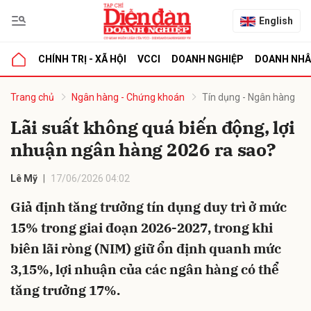
English
CHÍNH TRỊ - XÃ HỘI
VCCI
DOANH NGHIỆP
DOANH NH
bình luận
Trang chủ
Ngân hàng - Chứng khoán
Tín dụng - Ngân hàng
Lãi suất không quá biến động, lợi
nhuận ngân hàng 2026 ra sao?
Lê Mỹ
17/06/2026 04:02
Giả định tăng trưởng tín dụng duy trì ở mức
15% trong giai đoạn 2026-2027, trong khi
Hủy
G
biên lãi ròng (NIM) giữ ổn định quanh mức
3,15%, lợi nhuận của các ngân hàng có thể
tăng trưởng 17%.