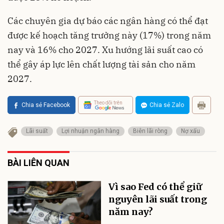
Các chuyên gia dự báo các ngân hàng có thể đạt
được kế hoạch tăng trưởng này (17%) trong năm
nay và 16% cho 2027. Xu hướng lãi suất cao có
thể gây áp lực lên chất lượng tài sản cho năm
2027
.
Theo dõi trên
Chia sẻ Facebook
Chia sẻ Zalo
Lãi suất
Lợi nhuận ngân hàng
Biên lãi ròng
Nợ xấu
BÀI LIÊN QUAN
Vì sao Fed có thể giữ
nguyên lãi suất trong
năm nay?