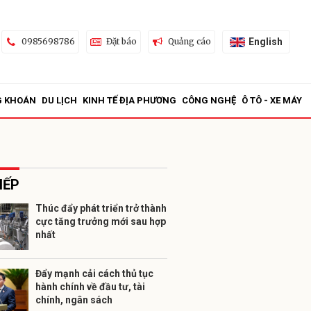
English
0985698786
Đặt báo
Quảng cáo
G KHOÁN
DU LỊCH
KINH TẾ ĐỊA PHƯƠNG
CÔNG NGHỆ
Ô TÔ - XE MÁY
IẾP
Thúc đẩy phát triển trở thành
cực tăng trưởng mới sau hợp
ửi
nhất
Đẩy mạnh cải cách thủ tục
hành chính về đầu tư, tài
chính, ngân sách