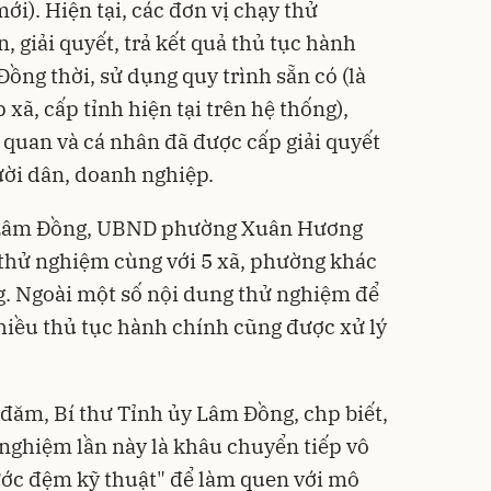
i). Hiện tại, các đơn vị chạy thử
 giải quyết, trả kết quả thủ tục hành
ồng thời, sử dụng quy trình sẵn có (là
 xã, cấp tỉnh hiện tại trên hệ thống),
 quan và cá nhân đã được cấp giải quyết
ười dân, doanh nghiệp.
nh Lâm Đồng, UBND phường Xuân Hương
 thử nghiệm cùng với 5 xã, phường khác
g. Ngoài một số nội dung thử nghiệm để
hiều thủ tục hành chính cũng được xử lý
đăm, Bí thư Tỉnh ủy Lâm Đồng, chp biết,
nghiệm lần này là khâu chuyển tiếp vô
ước đệm kỹ thuật" để làm quen với mô