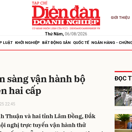
GIỚI THIỆU
bình luận
Thứ Năm,
06/08/2026
P LUẬT
KHỞI NGHIỆP
BẤT ĐỘNG SẢN
QUỐC TẾ
NGÂN HÀNG - CHỨN
n sàng vận hành bộ
ĐỌC T
n hai cấp
Hủy
G
25 22:45
nh Thuận và hai tỉnh Lâm Đồng, Đắk
hội nghị trực tuyến vận hành thử