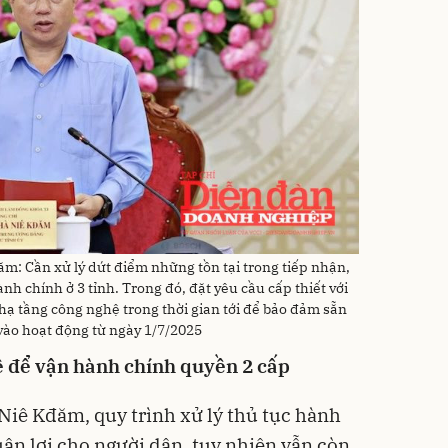
đăm: Cần xử lý dứt điểm những tồn tại trong tiếp nhận,
nh chính ở 3 tỉnh. Trong đó, đặt yêu cầu cấp thiết với
ạ tầng công nghệ trong thời gian tới để bảo đảm sẵn
 vào hoạt động từ ngày 1/7/2025
ệ để vận hành chính quyền 2 cấp
iê Kđăm, quy trình xử lý thủ tục hành
ận lợi cho người dân, tuy nhiên vẫn còn