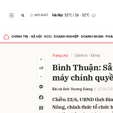
Hà Nội
32°C
/ 26 - 32°C
MỚI NHẤT
Gửi 
CHÍNH TRỊ - XÃ HỘI
VCCI
DOANH NGHIỆP
DOANH NHÂN
PHÁ
Trang chủ
Chính trị - Xã hội
Bình Thuận: Sẵ
máy chính quyề
Bài và Ảnh: Hương Giang
23/06/20
Chiều 23/6, UBND tỉnh Bì
Nông, chính thức tổ chức 