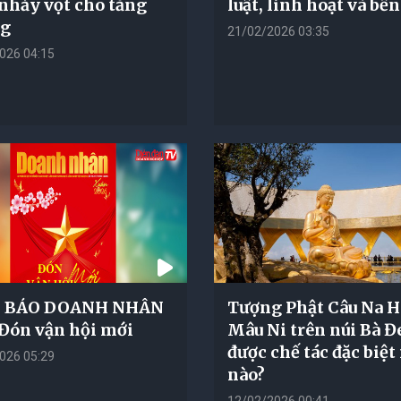
nhảy vọt cho tăng
luật, linh hoạt và bề
ng
21/02/2026 03:35
026 04:15
 BÁO DOANH NHÂN
Tượng Phật Câu Na 
 Đón vận hội mới
Mâu Ni trên núi Bà Đ
được chế tác đặc biệt
026 05:29
nào?
12/02/2026 00:41