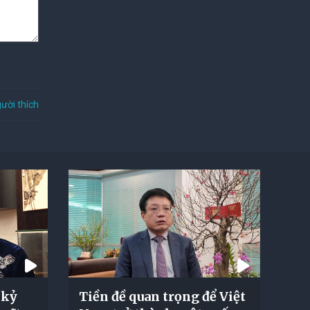
ười thích
 kỷ
Tiền đề quan trọng để Việt