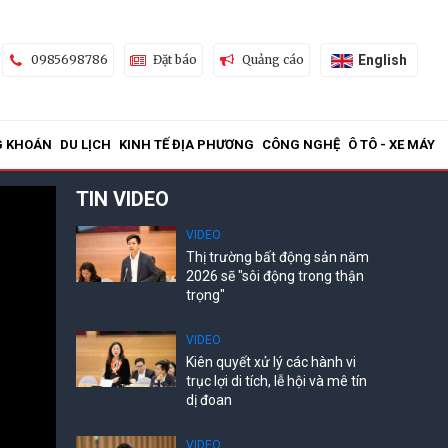
English
0985698786
Đặt báo
Quảng cáo
G KHOÁN
DU LỊCH
KINH TẾ ĐỊA PHƯƠNG
CÔNG NGHỆ
Ô TÔ - XE MÁY
TIN VIDEO
VIDEO
Thị trường bất động sản năm
2026 sẽ "sôi động trong thận
trọng"
VIDEO
Kiên quyết xử lý các hành vi
trục lợi di tích, lễ hội và mê tín
dị đoan
VIDEO