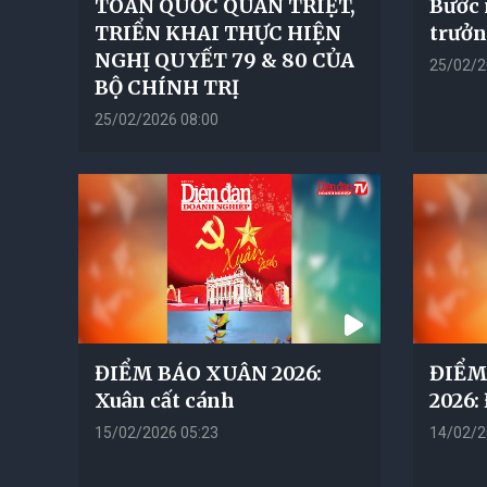
TOÀN QUỐC QUÁN TRIỆT,
Bước 
TRIỂN KHAI THỰC HIỆN
trưở
NGHỊ QUYẾT 79 & 80 CỦA
25/02/2
BỘ CHÍNH TRỊ
25/02/2026 08:00
ĐIỂM BÁO XUÂN 2026:
ĐIỂM
Xuân cất cánh
2026:
15/02/2026 05:23
14/02/2