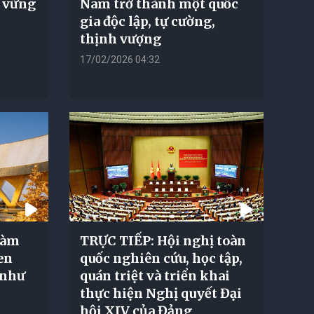
n vững
Nam trở thành một quốc
gia độc lập, tự cường,
thịnh vượng
17/02/2026 04:32
Hàm
TRỰC TIẾP: Hội nghị toàn
en
quốc nghiên cứu, học tập,
 như
quán triệt và triển khai
thực hiện Nghị quyết Đại
hội XIV của Đảng