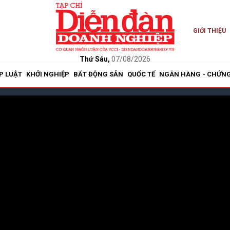
GIỚI THIỆU
Thứ Sáu,
07/08/2026
P LUẬT
KHỞI NGHIỆP
BẤT ĐỘNG SẢN
QUỐC TẾ
NGÂN HÀNG - CHỨN