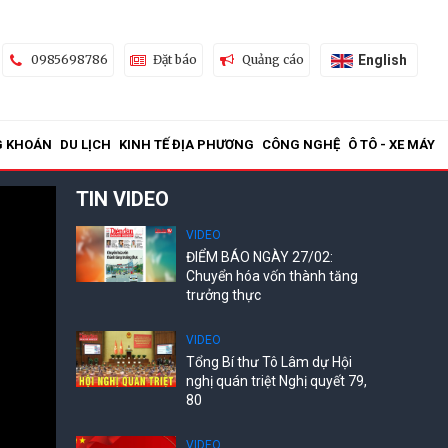
English
0985698786
Đặt báo
Quảng cáo
G KHOÁN
DU LỊCH
KINH TẾ ĐỊA PHƯƠNG
CÔNG NGHỆ
Ô TÔ - XE MÁY
TIN VIDEO
VIDEO
ĐIỂM BÁO NGÀY 27/02:
Chuyển hóa vốn thành tăng
trưởng thực
VIDEO
Tổng Bí thư Tô Lâm dự Hội
nghị quán triệt Nghị quyết 79,
80
VIDEO