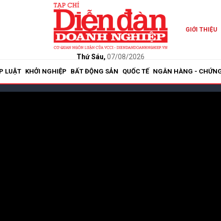
GIỚI THIỆU
Thứ Sáu,
07/08/2026
P LUẬT
KHỞI NGHIỆP
BẤT ĐỘNG SẢN
QUỐC TẾ
NGÂN HÀNG - CHỨN