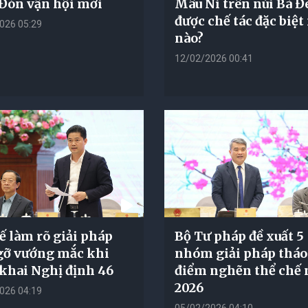
 Đón vận hội mới
Mâu Ni trên núi Bà Đ
được chế tác đặc biệt
026 05:29
nào?
12/02/2026 00:41
tế làm rõ giải pháp
Bộ Tư pháp đề xuất 5
gỡ vướng mắc khi
nhóm giải pháp tháo
 khai Nghị định 46
điểm nghẽn thể chế
2026
026 04:19
05/02/2026 04:10