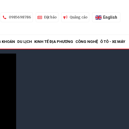
English
0985698786
Đặt báo
Quảng cáo
G KHOÁN
DU LỊCH
KINH TẾ ĐỊA PHƯƠNG
CÔNG NGHỆ
Ô TÔ - XE MÁY