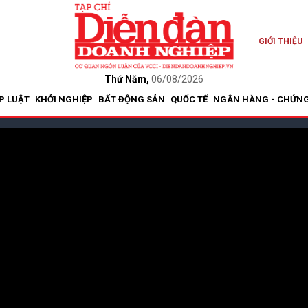
GIỚI THIỆU
Thứ Năm,
06/08/2026
P LUẬT
KHỞI NGHIỆP
BẤT ĐỘNG SẢN
QUỐC TẾ
NGÂN HÀNG - CHỨN