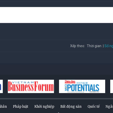
Số ng
Xếp theo:
Thời gian
nhân
Pháp luật
Khởi nghiệp
Bất động sản
Quốc tế
Ngâ