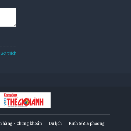
ười thích
n hàng - Chứng khoán
Du lịch
Kinh tế địa phương