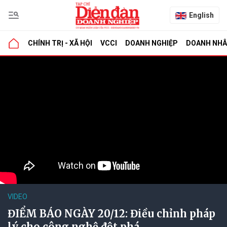
English
CHÍNH TRỊ - XÃ HỘI
VCCI
DOANH NGHIỆP
DOANH NH
VIDEO
ĐIỂM BÁO NGÀY 20/12: Điều chỉnh pháp
lý cho công nghệ đột phá