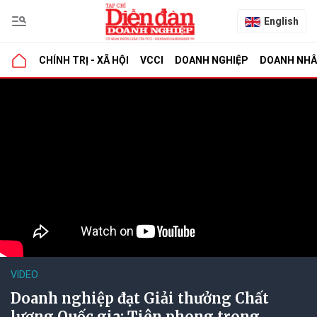
English
CHÍNH TRỊ - XÃ HỘI
VCCI
DOANH NGHIỆP
DOANH NH
VIDEO
Doanh nghiệp đạt Giải thưởng Chất
lượng Quốc gia: Tiên phong trong