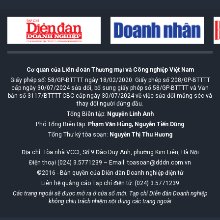
Cơ quan của Liên đoàn Thương mại và Công nghiệp Việt Nam
Giấy phép số: 58/GP-BTTTT ngày 18/02/2020. Giấy phép số 208/GP-BTTTT
cấp ngày 30/07/2024 sửa đổi, bổ sung giấy phép số 58/GP-BTTTT và Văn
bản số 3117/BTTTT-CBC cấp ngày 30/07/2024 về việc sửa đổi măng séc và
thay đổi người đứng đầu.
Tổng Biên tập:
Nguyễn Linh Anh
Phó Tổng Biên tập:
Phạm Văn Hùng, Nguyễn Tiến Dũng
Tổng Thư ký tòa soạn:
Nguyễn Thị Thu Hương
Địa chỉ: Tòa nhà VCCI, Số 9 Đào Duy Anh, phường Kim Liên, Hà Nội
Điện thoại (024) 3.5771239 – Email: toasoan@dddn.com.vn
©2016 - Bản quyền của Diễn đàn Doanh nghiệp điện tử
Liên hệ quảng cáo Tạp chí điện tử: (024) 3.5771239
Các trang ngoài sẽ được mở ra ở cửa sổ mới. Tạp chí Diễn đàn Doanh nghiệp
không chịu trách nhiệm nội dung các trang ngoài