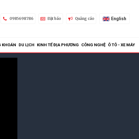
English
0985698786
Đặt báo
Quảng cáo
G KHOÁN
DU LỊCH
KINH TẾ ĐỊA PHƯƠNG
CÔNG NGHỆ
Ô TÔ - XE MÁY