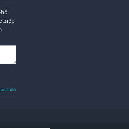
phố
c hiệp
n
ười thích