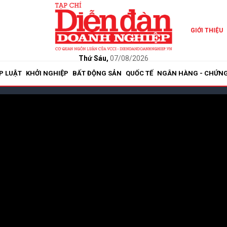
GIỚI THIỆU
Thứ Sáu,
07/08/2026
P LUẬT
KHỞI NGHIỆP
BẤT ĐỘNG SẢN
QUỐC TẾ
NGÂN HÀNG - CHỨN