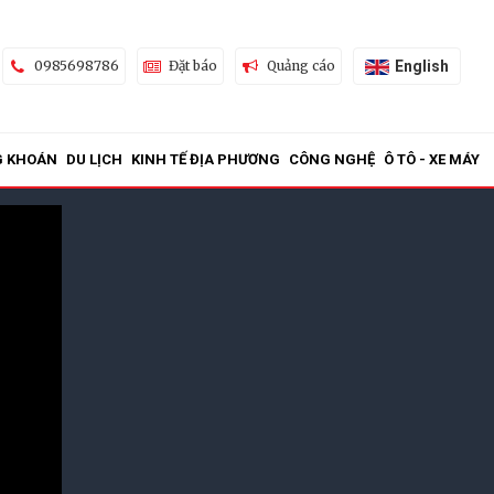
English
0985698786
Đặt báo
Quảng cáo
G KHOÁN
DU LỊCH
KINH TẾ ĐỊA PHƯƠNG
CÔNG NGHỆ
Ô TÔ - XE MÁY