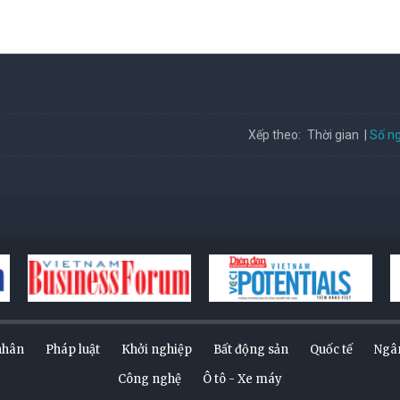
Số ng
Xếp theo:
Thời gian
nhân
Pháp luật
Khởi nghiệp
Bất động sản
Quốc tế
Ngâ
Công nghệ
Ô tô - Xe máy