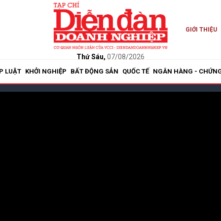
GIỚI THIỆU
Thứ Sáu,
07/08/2026
P LUẬT
KHỞI NGHIỆP
BẤT ĐỘNG SẢN
QUỐC TẾ
NGÂN HÀNG - CHỨN