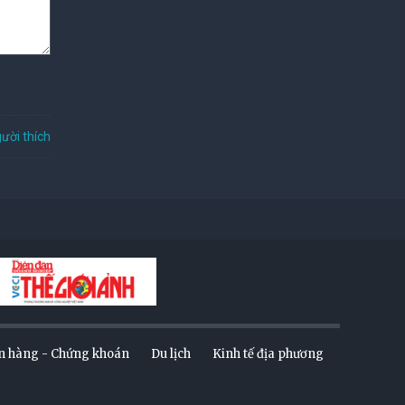
ười thích
n hàng - Chứng khoán
Du lịch
Kinh tế địa phương