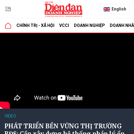
English
CHÍNH TRỊ - XÃ HỘI
VCCI
DOANH NGHIỆP
DOANH NH
VIDEO
PHÁT TRIỂN BỀN VỮNG THỊ TRƯỜNG
BĐS: Cần xây dựng hệ thống pháp lý ổn