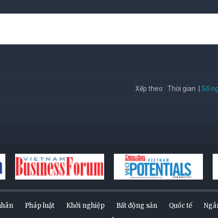
Số ng
Xếp theo:
Thời gian
nhân
Pháp luật
Khởi nghiệp
Bất động sản
Quốc tế
Ngâ