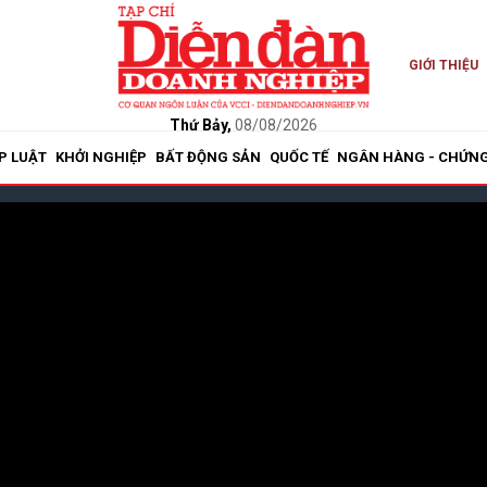
GIỚI THIỆU
Thứ Bảy,
08/08/2026
P LUẬT
KHỞI NGHIỆP
BẤT ĐỘNG SẢN
QUỐC TẾ
NGÂN HÀNG - CHỨN