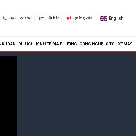
English
0985698786
Đặt báo
Quảng cáo
G KHOÁN
DU LỊCH
KINH TẾ ĐỊA PHƯƠNG
CÔNG NGHỆ
Ô TÔ - XE MÁY