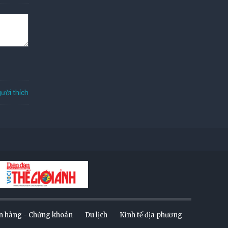
ười thích
n hàng - Chứng khoán
Du lịch
Kinh tế địa phương