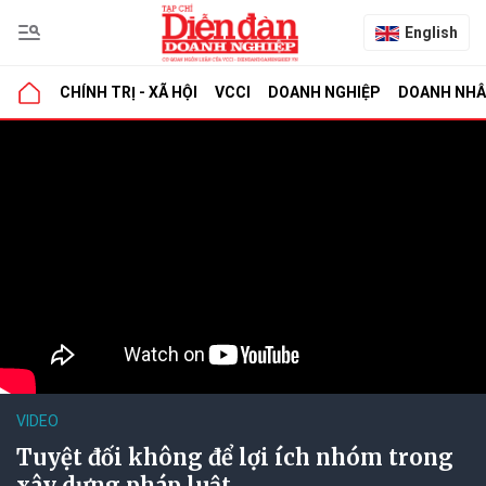
English
CHÍNH TRỊ - XÃ HỘI
VCCI
DOANH NGHIỆP
DOANH NH
VIDEO
Tuyệt đối không để lợi ích nhóm trong
xây dựng pháp luật