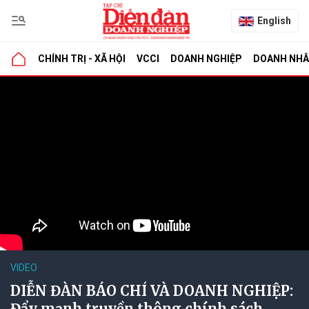
English
CHÍNH TRỊ - XÃ HỘI
VCCI
DOANH NGHIỆP
DOANH NH
VIDEO
DIỄN ĐÀN BÁO CHÍ VÀ DOANH NGHIỆP:
Đẩy mạnh truyền thông chính sách